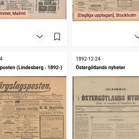
mmer, Malmö
[Dagliga upplagan], Stockholm
4
1892-12-24
posten (Lindesberg : 1892-)
Östergötlands nyheter