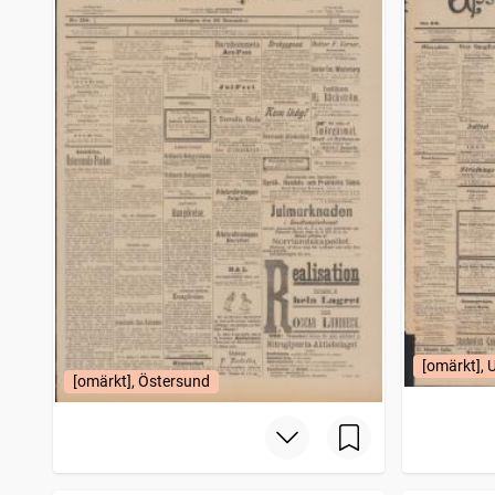
Nerikes allehanda
1
träffar
Eslöfs tidning
1
träffar
Breflådan, Tidning för kritik och polemik
1
träffar
Tidning för Falu län och stad
1
träffar
Norrteljebladet (Norrtälje : 1891)
1
träffar
Västerviksposten
1
träffar
Wermlands allehanda
1
träffar
Helsingborgsposten Skåne Halland
1
träffar
Köpings tidning
1
träffar
Exekutiva uppgifter
1
träffar
Nora stads och Bergslags tidning
1
träffar
Skaraborgs läns tidning Halfveckoupplagan
1
träffar
Östergötlands nyheter
1
träffar
Upsalaposten
1
träffar
[omärkt], 
Karlshamn
1
träffar
[omärkt], Östersund
Enköpings tidning (1885)
1
träffar
Nordsvenska dagbladet (Sundsvall : 1892)
1
träffar
Borås tidning
1
träffar
Stockholms dagblad
1
träffar