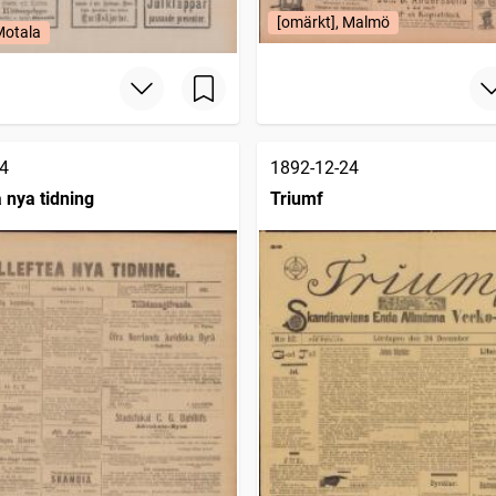
[omärkt], Malmö
Motala
4
1892-12-24
 nya tidning
Triumf