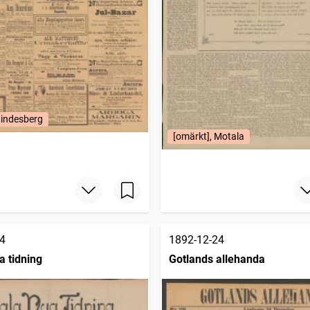
Lindesberg
[omärkt], Motala
4
1892-12-24
a tidning
Gotlands allehanda