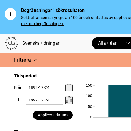
Begränsningar i sökresultaten
Sökträffar som är yngre än 100 år och omfattas av upphovsrät
mer om begränsningen.
Svenska tidningar
Alla titlar
Filtrera
Tidsperiod
150
Från
100
Till
50
Applicera datum
0