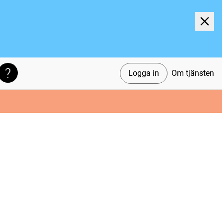
Logga in
Om tjänsten
Söktips