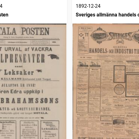
4
1892-12-24
sten
Sveriges allmänna handels 
industritidning (Malmö : 189