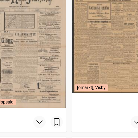
[omärkt], Visby
Uppsala