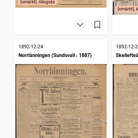
[omärkt], Alingsås
[omärkt], 
1892-12-24
1892-12-2
Norrlänningen (Sundsvall : 1887)
Skellefteå