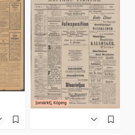
[omärkt], Köping