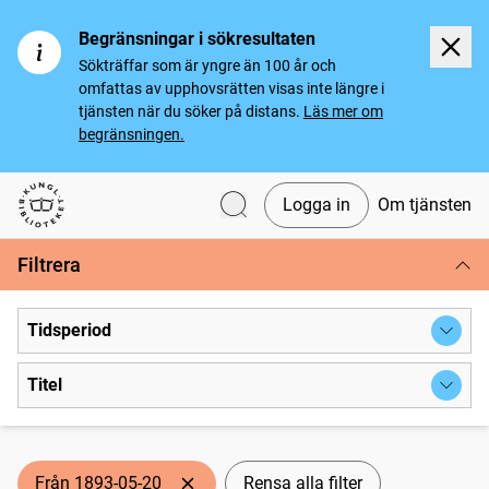
Begränsningar i sökresultaten
Sökträffar som är yngre än 100 år och
omfattas av upphovsrätten visas inte längre i
tjänsten när du söker på distans.
Läs mer om
begränsningen.
Logga in
Om tjänsten
Svenska tidningar
Filtrera
Tidsperiod
Titel
Från 1893-05-20
Rensa alla filter