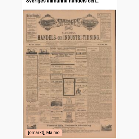
Sveriges allmänna handels och
industritidning (Malmö : 1890)
[omärkt], Malmö