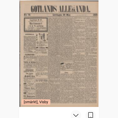
[omärkt], Visby