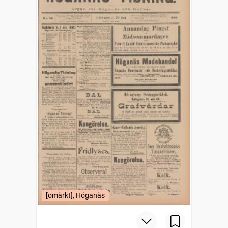
[omärkt], Höganäs