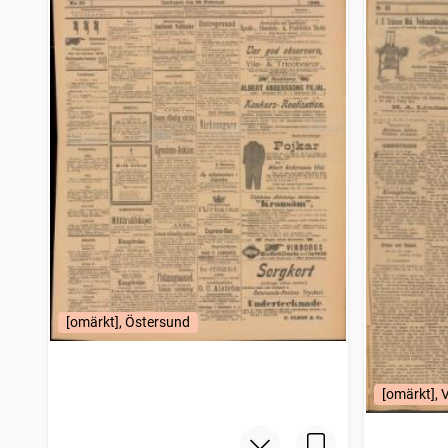
Motala tidning (1868)
1
träffar
Nerikes allehanda
1
träffar
Eslöfs tidning
1
träffar
Tidning för Falu län och stad
1
träffar
Västerviksposten
1
träffar
Wermlands allehanda
1
träffar
Helsingborgsposten Skåne Halland
1
träffar
Nora stads och Bergslags tidning
1
träffar
Södra Skåne (Trelleborg : 1893)
1
träffar
Göteborgs marknadsberättelse (1886), tidning för köpmän
1
träffar
Nationaltidningen
1
träffar
Upsalaposten
1
träffar
Enköpings tidning (1885)
1
träffar
Borås tidning
1
träffar
[omärkt], Östersund
Stockholms dagblad
1
träffar
Dalmasen, organ för äkta dalkarlar
1
träffar
Nya Jämtlandsbladet
1
träffar
[omärkt], 
Småland
1
träffar
Skara tidning
1
träffar