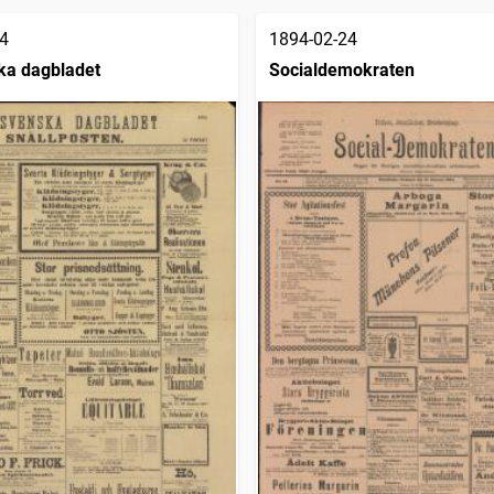
4
1894-02-24
ka dagbladet
Socialdemokraten