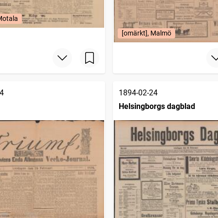
Motala
[omärkt], Malmö
4
1894-02-24
Helsingborgs dagblad