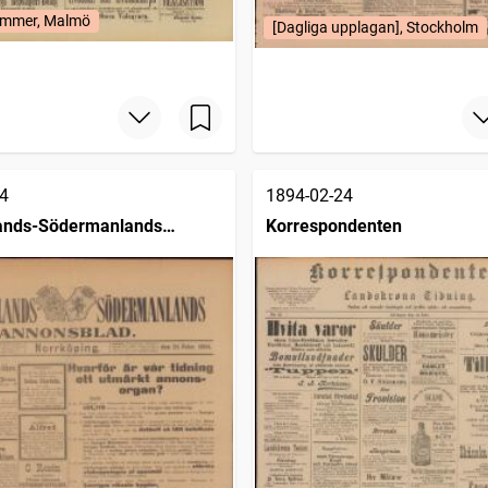
mmer, Malmö
[Dagliga upplagan], Stockholm
4
1894-02-24
lands-Södermanlands
Korrespondenten
ad