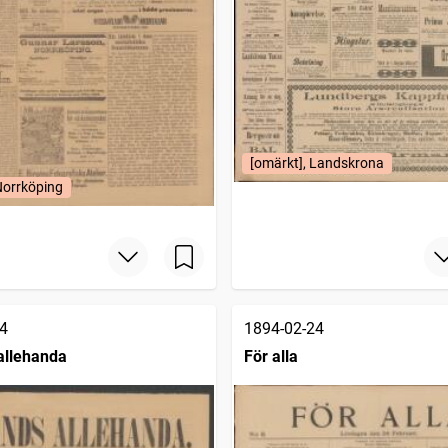
[omärkt], Landskrona
Norrköping
4
1894-02-24
allehanda
För alla