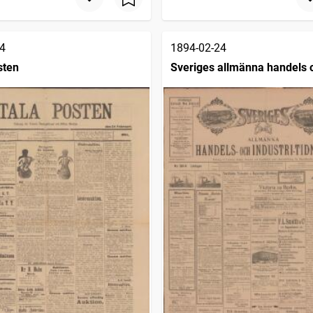
4
1894-02-24
sten
Sveriges allmänna handels 
industritidning (Malmö : 189