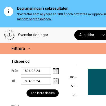
Begränsningar i sökresultaten
Sökträffar som är yngre än 100 år och omfattas av upphovsrät
mer om begränsningen.
Svenska tidningar
Alla titlar
Filtrera
Tidsperiod
Från
100
Till
50
Applicera datum
0