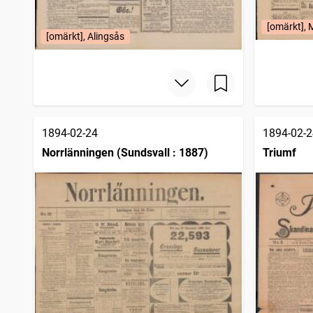
[omärkt], 
[omärkt], Alingsås
1894-02-24
1894-02-2
Norrlänningen (Sundsvall : 1887)
Triumf