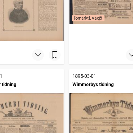
[omärkt], Växjö
1
1895-03-01
tidning
Wimmerbys tidning