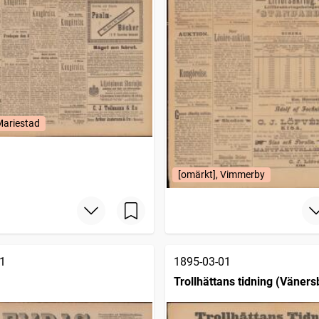
Mariestad
[omärkt], Vimmerby
1
1895-03-01
Trollhättans tidning (Väners
1903)