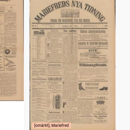
[omärkt], Mariefred