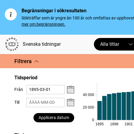
Begränsningar i sökresultaten
Sökträffar som är yngre än 100 år och omfattas av upphovsrät
mer om begränsningen.
Svenska tidningar
Alla titlar
Filtrera
Tidsperiod
Från
40 000
Till
20 000
Applicera datum
0
1895
1898
1901