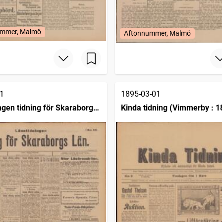
mmer, Malmö
Aftonnummer, Malmö
1
1895-03-01
ngen tidning för Skaraborgs
Kinda tidning (Vimmerby : 1