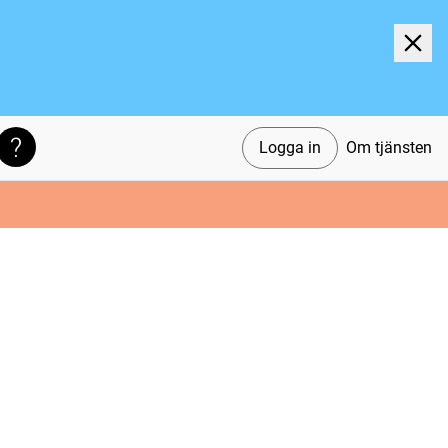
Logga in
Om tjänsten
Söktips