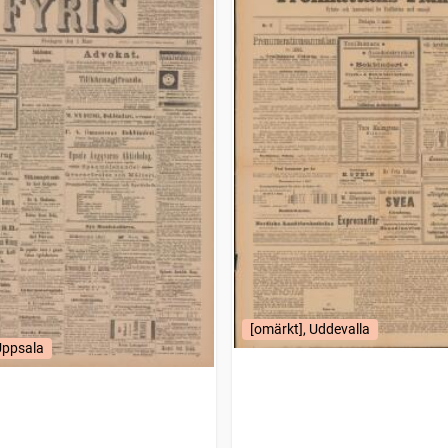
[omärkt], Uddevalla
Uppsala