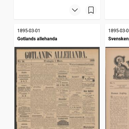
Karlshamns allehanda
1 852
träffar
Westmanlands allehanda
1 851
träffar
Örebro dagblad
1 849
träffar
Nya Wexjöbladet
1 838
träffar
1895-03-01
1895-03-0
Gotlands allehanda
Svensken,