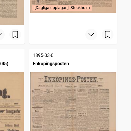
[Dagliga upplagan], Stockholm
1895-03-01
885)
Enköpingsposten