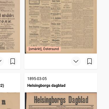
[omärkt], Östersund
1895-03-05
82)
Helsingborgs dagblad