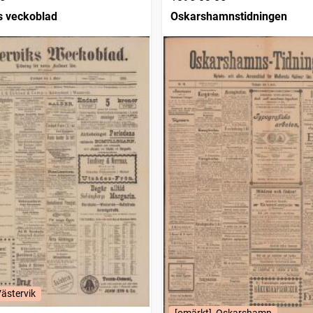
s veckoblad
Oskarshamnstidningen
Västervik