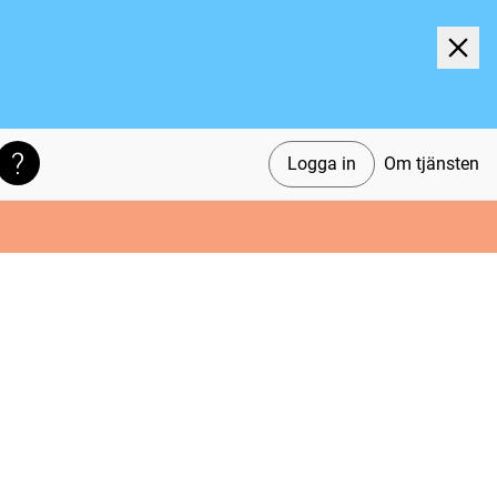
Logga in
Om tjänsten
Söktips