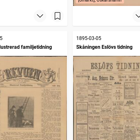
[omärkt], Oskarshamn
5
1895-03-05
lustrerad familjetidning
Skåningen Eslövs tidning