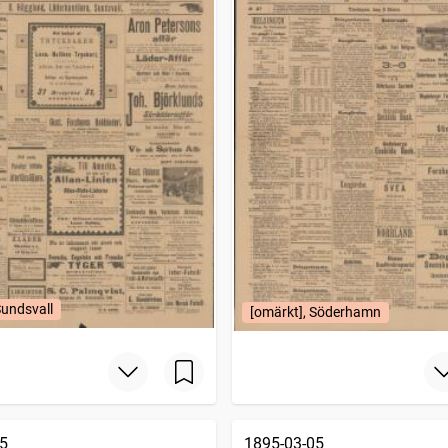
Sundsvall
[omärkt], Söderhamn
5
1895-03-05