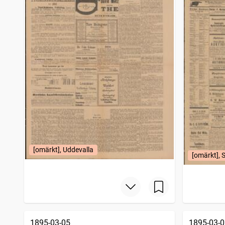
Borås tidning
2 435
träffar
Södermanlands läns tidning
2 403
träffar
Barometern
2 386
träffar
Tidning för Falu län och stad
2 366
träffar
Gotlandsposten
2 346
träffar
Trollhättans tidning (Vänersborg : 1903)
2 283
träffar
Höganäs tidning
2 270
träffar
Karlskrona weckoblad
2 227
träffar
Eskilstunakuriren
2 202
träffar
Göteborgs dagblad (1918)
2 188
träffar
Karlshamn
1 969
träffar
Trelleborgs allehanda
1 960
träffar
Motala tidning (1868)
1 942
träffar
[omärkt], Uddevalla
[omärkt], 
Bohusläningen
1 934
träffar
Nerikestidningen
1 904
träffar
Hudiksvallsposten
1 892
träffar
Bärgslagsbladet (Sala : 1890)
1 861
träffar
Örnsköldsviksposten
1 861
träffar
Motalaposten
1 861
träffar
1895-03-05
1895-03-0