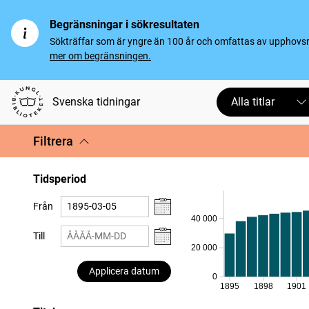
Begränsningar i sökresultaten
Sökträffar som är yngre än 100 år och omfattas av upphovsrät
mer om begränsningen.
Svenska tidningar
Alla titlar
Filtrera
Tidsperiod
Från
40 000
Till
20 000
Applicera datum
0
1895
1898
1901