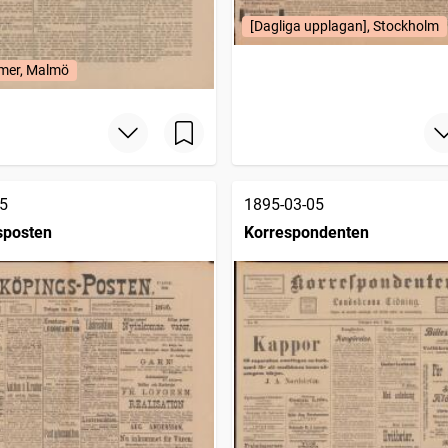
[Dagliga upplagan], Stockholm
mer, Malmö
5
1895-03-05
sposten
Korrespondenten