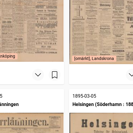
Enköping
[omärkt], Landskrona
5
1895-03-05
änningen
Helsingen (Söderhamn : 18