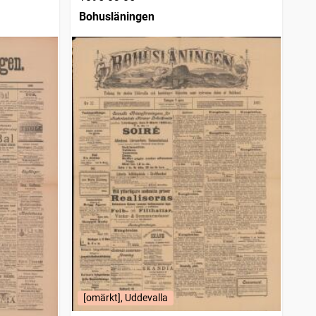
Bohusläningen
[omärkt], Uddevalla