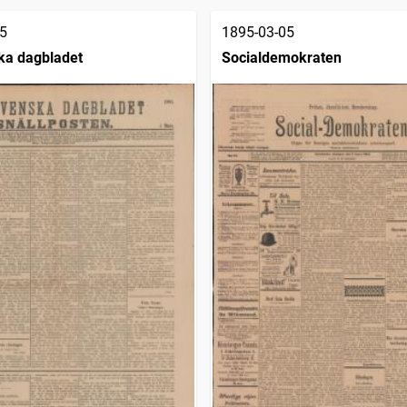
5
1895-03-05
ka dagbladet
Socialdemokraten