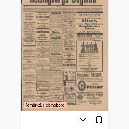
[omärkt], Helsingborg