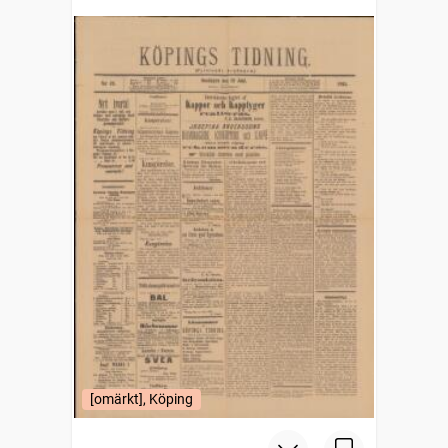
[omärkt], Köping