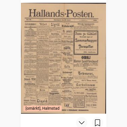
[omärkt], Halmstad