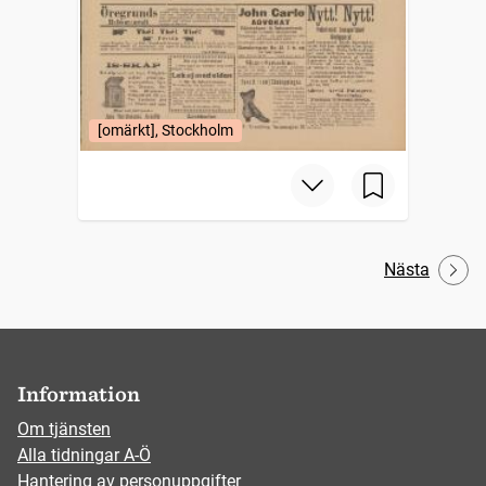
[omärkt], Stockholm
Nästa
Information
Om tjänsten
Alla tidningar A-Ö
Hantering av personuppgifter