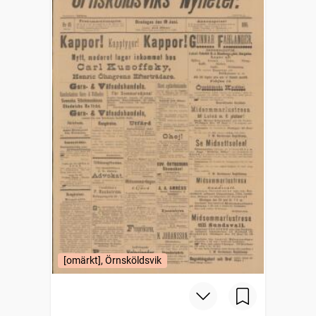
[omärkt], Örnsköldsvik