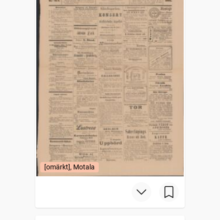
[omärkt], Motala