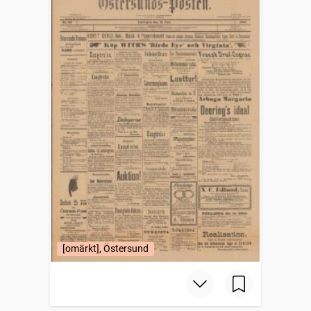
[omärkt], Östersund