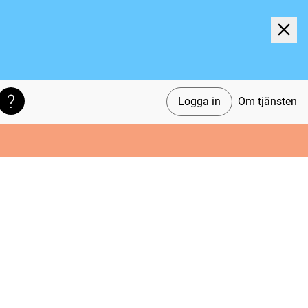
Logga in
Om tjänsten
Söktips