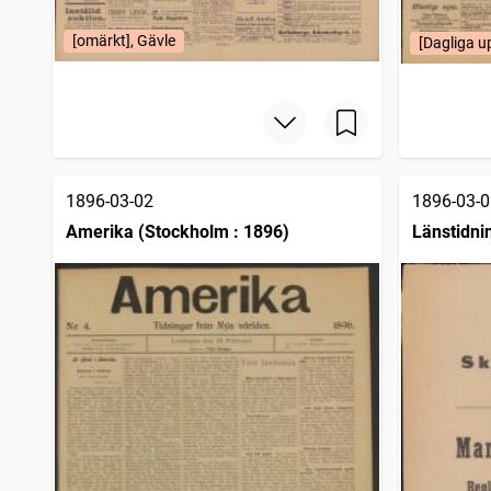
[omärkt], Gävle
[Dagliga u
1896-03-02
1896-03-0
Amerika (Stockholm : 1896)
Länstidni
län