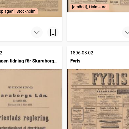
[omärkt], Halmstad
pplagan], Stockholm
2
1896-03-02
ngen tidning för Skaraborgs
Fyris