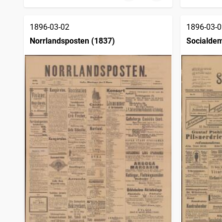
Karlstadstidningen
12
träffar
Motalaposten
12
träffar
Utkiken (Landskrona : 1880)
12
1896-03-02
1896-03-0
träffar
Söderhamns tidning
12
träffar
Norrlandsposten (1837)
Socialde