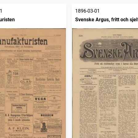
1
1896-03-01
risten
Svenske Argus, fritt och sjel
organ i dagens alla frågor