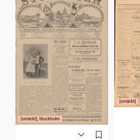
Hörbyposten centralskåne
13
träffar
Skåningen Eslövs tidning
13
träffar
Vestmanlands läns tidning
13
träffar
Helsingen (Söderhamn : 1882)
13
träffar
Norrbottens nyheter
13
träffar
Nya Wexjöbladet
13
träffar
Filipstads stads och bergslags tidning
12
träffar
Fyris
12
träffar
Jämtlands tidning (Östersund : 1895)
12
träffar
Sydhalland
12
träffar
Östgötakuriren (Vadstena : 1883)
12
träffar
Jämtlandsposten
12
träffar
Boråsposten
12
träffar
Söderköpings tidning (1895)
12
träffar
[omärkt]
Motala tidning (1868)
12
träffar
Karlshamn
12
träffar
[omärkt], Stockholm
Eskilstunakuriren
12
träffar
Lund
12
träffar
Södermanlands nyheter
12
träffar