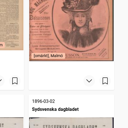
lm
[omärkt], Malmö
1896-03-02
Sydsvenska dagbladet