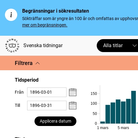
Begränsningar i sökresultaten
Sökträffar som är yngre än 100 år och omfattas av upphovsrät
mer om begränsningen.
Svenska tidningar
Alla titlar
Filtrera
Tidsperiod
Från
150
100
Till
50
Applicera datum
0
1 mars
5 mars