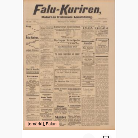
[omärkt], Falun