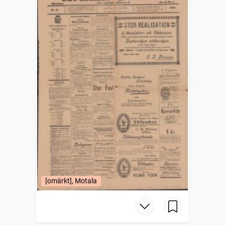
[omärkt], Motala