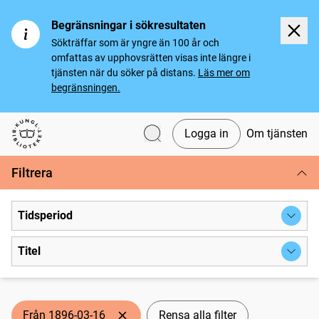
Begränsningar i sökresultaten
Sökträffar som är yngre än 100 år och
omfattas av upphovsrätten visas inte längre i
tjänsten när du söker på distans.
Läs mer om
begränsningen.
Logga in
Om tjänsten
Svenska tidningar
Filtrera
Tidsperiod
Titel
Från 1896-03-16
Rensa alla filter