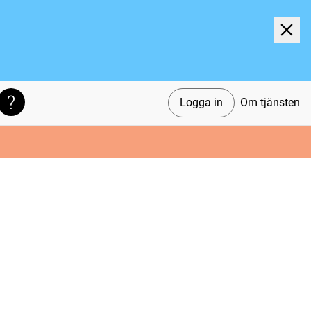
Logga in
Om tjänsten
Söktips