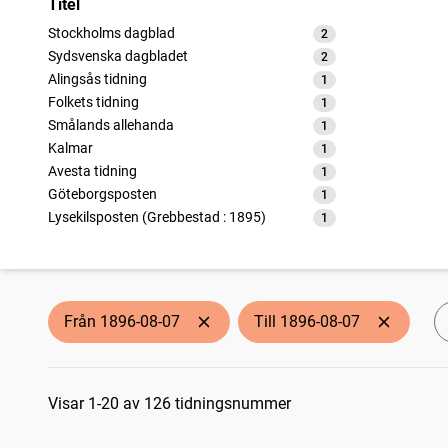
Titel
Stockholms dagblad
2
träffar
Sydsvenska dagbladet
2
träffar
Alingsås tidning
1
träffar
Folkets tidning
1
träffar
Smålands allehanda
1
träffar
Kalmar
1
träffar
Avesta tidning
1
träffar
Göteborgsposten
1
träffar
Lysekilsposten (Grebbestad : 1895)
1
träffar
Sigtuna tidning (Sigtuna : 1888)
1
träffar
Svenska dagbladet
1
träffar
Sala allehanda
1
träffar
Smålandsposten
1
träffar
Från 1896-08-07
Till 1896-08-07
Vimmerby tidning
1
träffar
Kristianstadsbladet
1
träffar
Sökresultat
Nya Dagligt Allehanda
1
träffar
Socialdemokraten
Visar 1-20 av 126 tidningsnummer
1
träffar
Östergötlands dagblad
1
träffar
Skånska posten
1