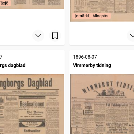
Växjö
[omärkt], Alingsås
7
1896-08-07
rgs dagblad
Vimmerby tidning