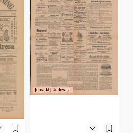
[omärkt], Uddevalla