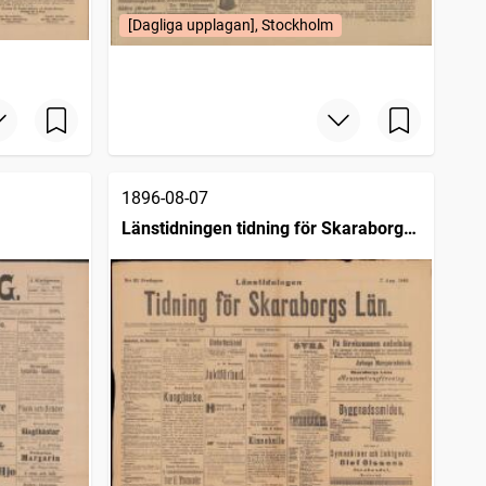
[Dagliga upplagan], Stockholm
1896-08-07
Länstidningen tidning för Skaraborgs
län