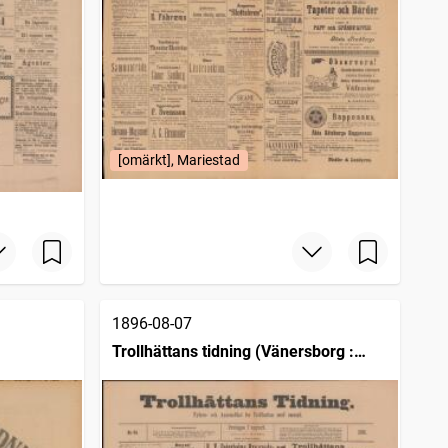
[omärkt], Mariestad
1896-08-07
Trollhättans tidning (Vänersborg :
1903)