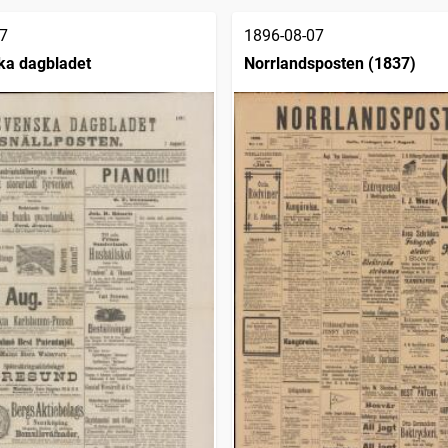
7
1896-08-07
ka dagbladet
Norrlandsposten (1837)