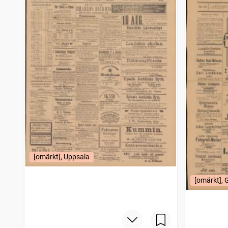
Tjusts tidning
1
träffar
Karlshamn
1
träffar
Vetlandaposten
1
träffar
Jönköpingsposten
1
träffar
Telefon, Tidning för allvar och skämt
1
träffar
Gotlandsposten
1
träffar
Falkenbergs tidning
1
träffar
Arboga tidning (1881)
1
träffar
Eskilstunakuriren
1
träffar
Lund
1
träffar
Ångaren
1
träffar
Westmanlands allehanda
1
träffar
Dagens nyheter
1
träffar
[omärkt], Uppsala
Södermanlands nyheter
1
träffar
Gefle dagblad
1
träffar
[omärkt], 
Arbetet (1887)
1
träffar
Mejeri tidningen
1
träffar
Hudiksvalls allehanda
1
träffar
Norrbottens allehanda
1
träffar