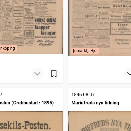
Enköping
[omärkt], Hjo
7
1896-08-07
osten (Grebbestad : 1895)
Mariefreds nya tidning