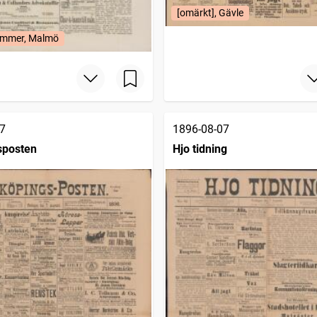
[omärkt], Gävle
mmer, Malmö
7
1896-08-07
sposten
Hjo tidning