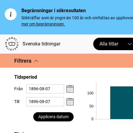
Begränsningar i sökresultaten
Sökträffar som är yngre än 100 år och omfattas av upphovsrät
mer om begränsningen.
Svenska tidningar
Alla titlar
Filtrera
Tidsperiod
Från
100
Till
50
Applicera datum
0