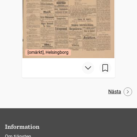
[omärkt], Helsingborg
Nästa
Information
Om tjänsten