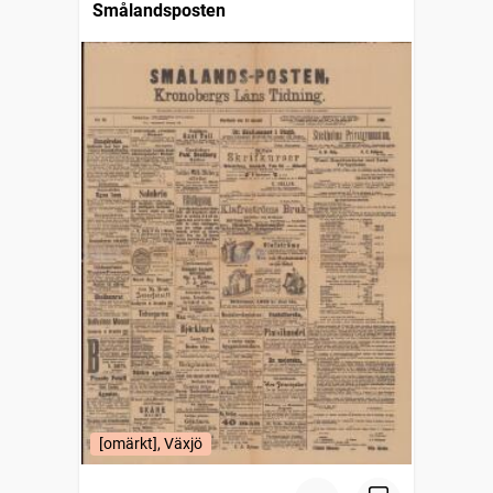
Smålandsposten
[omärkt], Växjö