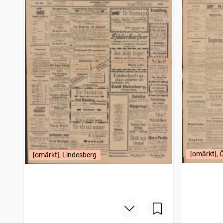
Jämtlands tidning (Östersund : 1895)
13
träffar
Norra Skåne (Ängelholm : 1881)
13
träffar
Bohusläningen
13
träffar
Sydhalland
13
träffar
Jämtlandsposten
13
träffar
Boråsposten
13
träffar
Lunds weckoblad (1813), nytt och gammalt
13
träffar
Söderköpings tidning (1895)
13
träffar
Eslöfs tidning
13
träffar
Wermlands allehanda
13
träffar
Nordens expositionstidning
13
träffar
Karlshamn
13
träffar
Borås tidning
13
träffar
[omärkt], 
Eskilstunakuriren
[omärkt], Lindesberg
13
träffar
Lund
13
träffar
Westmanlands allehanda
13
träffar
Södermanlands nyheter
13
träffar
Göteborgs kommunikationer
13
träffar
Söderköpingsposten
13
träffar