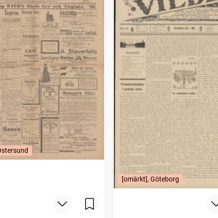
Östersund
[omärkt], Göteborg