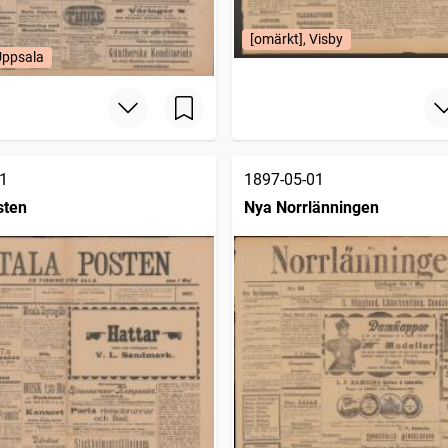
[omärkt], Visby
Uppsala
1
1897-05-01
sten
Nya Norrlänningen