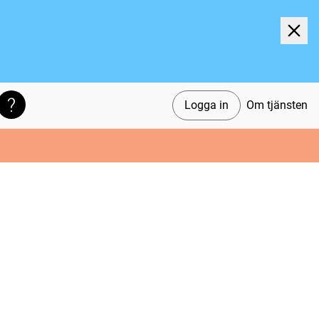
Logga in
Om tjänsten
Söktips