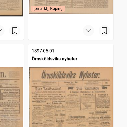
[omärkt], Köping
1897-05-01
Örnsköldsviks nyheter