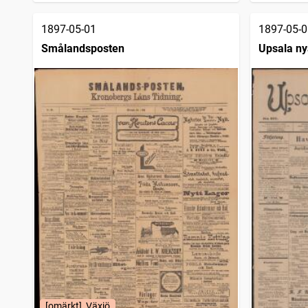
Hörbyposten centralskåne
13
träffar
Söderhamns tidning
13
träffar
1897-05-01
1897-05-0
Vestmanlands läns tidning
13
träffar
Smålandsposten
Upsala ny
Nya Wermlandstidningen
12
träffar
[omärkt], Växjö