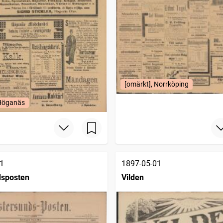
[omärkt], Norrköping
 Höganäs
1
1897-05-01
dsposten
Vilden