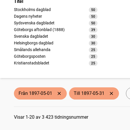
Titel
Stockholms dagblad
50
träffar
Dagens nyheter
50
träffar
Sydsvenska dagbladet
50
träffar
Göteborgs aftonblad (1888)
39
träffar
Svenska dagbladet
30
träffar
Helsingborgs dagblad
30
träffar
Smålands allehanda
25
träffar
Göteborgsposten
25
träffar
Kristianstadsbladet
25
träffar
Nya Dagligt Allehanda
25
träffar
Socialdemokraten
25
träffar
Östergötlands dagblad
25
träffar
Skånska posten
25
träffar
Från 1897-05-01
Till 1897-05-31
Ångbåtstidningen, utgifven av Aftonbladet
25
träffar
Örebro tidning (Örebro : 1881)
25
träffar
Sökresultat
Sundsvallsposten
25
träffar
Vårt land (Stockholm : 1886)
Visar 1-20 av 3 423 tidningsnummer
25
träffar
Stockholmstidningen (1889)
25
träffar
Korrespondenten
25