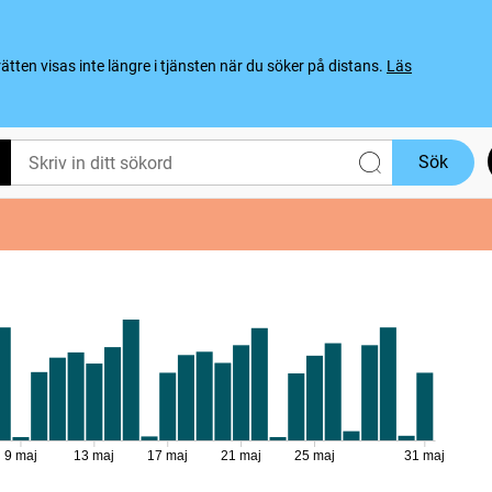
ten visas inte längre i tjänsten när du söker på distans.
Läs
Sök
9 maj
13 maj
17 maj
21 maj
25 maj
31 maj