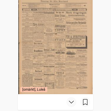
[omärkt], Luleå