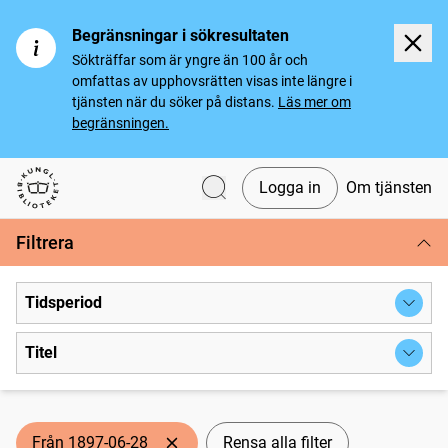
Begränsningar i sökresultaten
Sökträffar som är yngre än 100 år och
omfattas av upphovsrätten visas inte längre i
tjänsten när du söker på distans.
Läs mer om
begränsningen.
Logga in
Om tjänsten
Svenska tidningar
Filtrera
Tidsperiod
Titel
Från 1897-06-28
Rensa alla filter