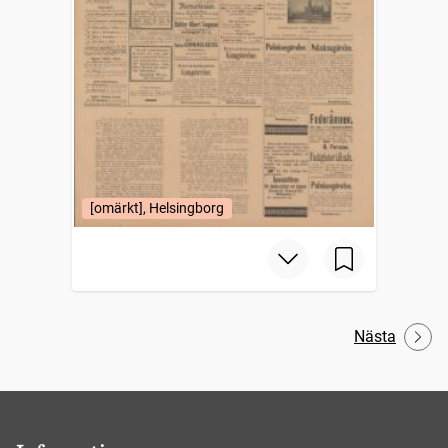
[omärkt], Helsingborg
Nästa