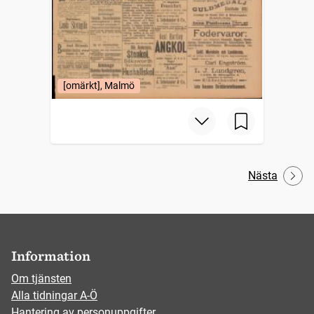
[omärkt], Malmö
Nästa
Information
Om tjänsten
Alla tidningar A-Ö
Hantering av personuppgifter