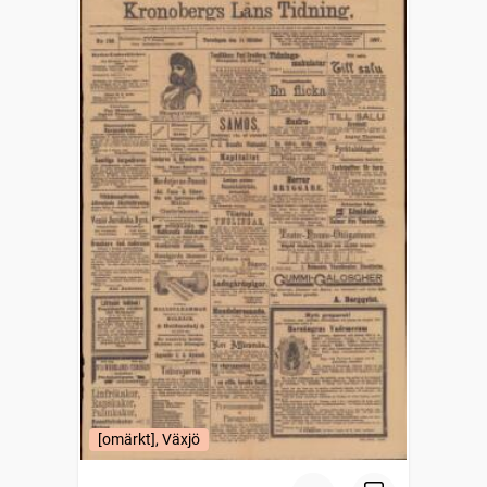
[omärkt], Växjö