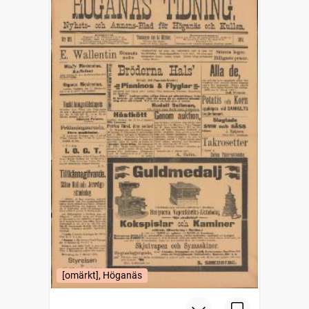
[omärkt], Höganäs