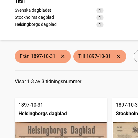
Titel
Svenska dagbladet
1
träffar
Stockholms dagblad
1
träffar
Helsingborgs dagblad
1
träffar
Från 1897-10-31
Till 1897-10-31
Sökresultat
Visar 1-3 av 3 tidningsnummer
1897-10-31
1897-10-3
Helsingborgs dagblad
Stockhol