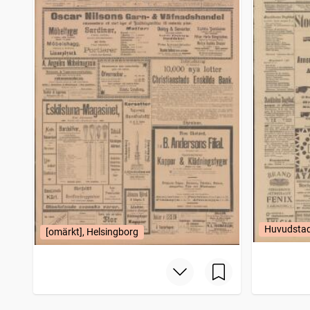
Huvudstad
[omärkt], Helsingborg