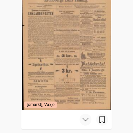
[omärkt], Växjö