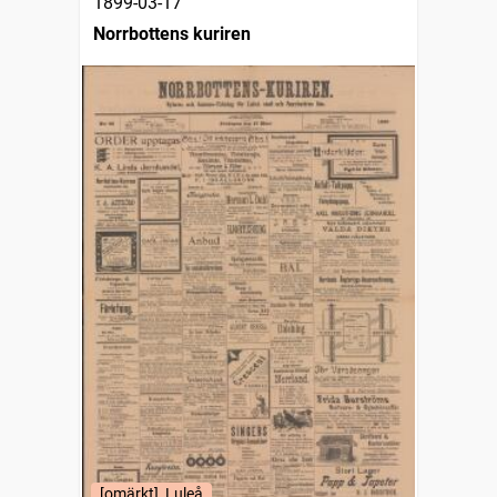
1899-03-17
Norrbottens kuriren
[omärkt], Luleå