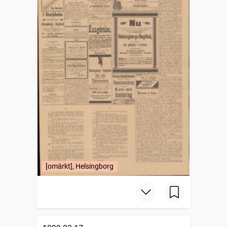
[omärkt], Helsingborg