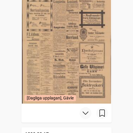
[Dagliga upplagan], Gävle