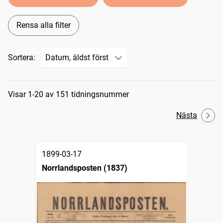
Rensa alla filter
Sortera:
Sökresultat
Visar 1-20 av 151 tidningsnummer
Nästa
1899-03-17
Norrlandsposten (1837)