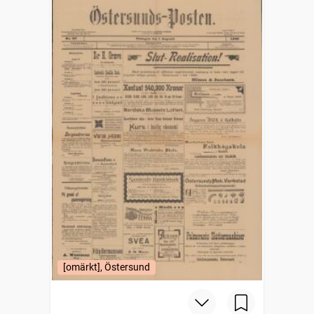
[omärkt], Östersund