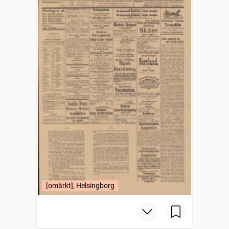
[omärkt], Helsingborg