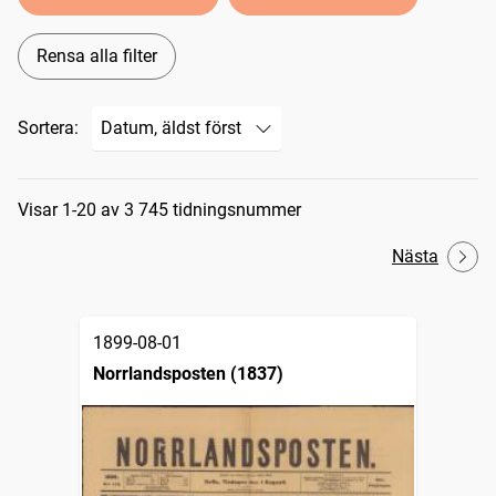
Rensa alla filter
Sortera:
Sökresultat
Visar 1-20 av 3 745 tidningsnummer
Nästa
1899-08-01
Norrlandsposten (1837)