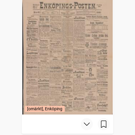
[omärkt], Enköping