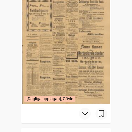
[Dagliga upplagan], Gävle