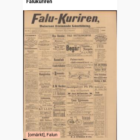
Falukuriren
[omärkt], Falun