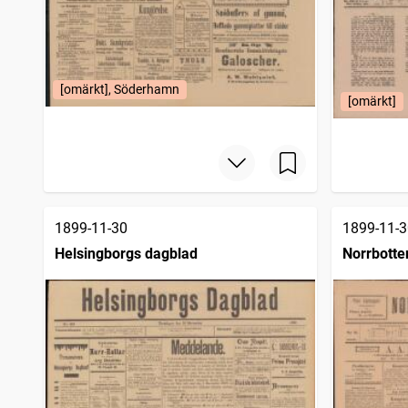
[omärkt], Söderhamn
[omärkt]
1899-11-30
1899-11-3
Helsingborgs dagblad
Norrbotte