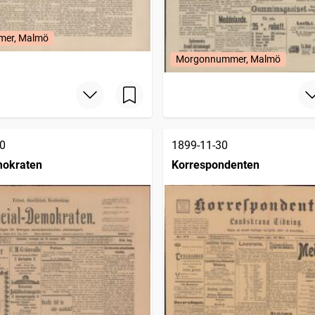
mer, Malmö
Morgonnummer, Malmö
0
1899-11-30
mokraten
Korrespondenten