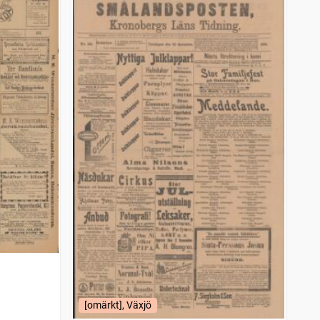
[omärkt], Växjö