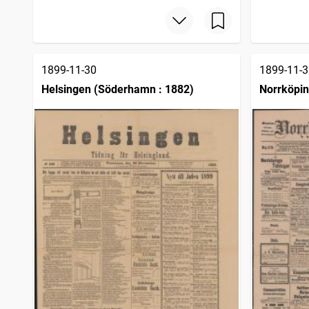
Hjulsport, tidning för Sveriges velocipedryttare
1
träffar
Hallandsposten
1
träffar
Skelleftebladet
1
träffar
Blekingekuriren (Karlskrona : 1892)
1
träffar
1899-11-30
1899-11-3
Helsingen (Söderhamn : 1882)
Norrköpin