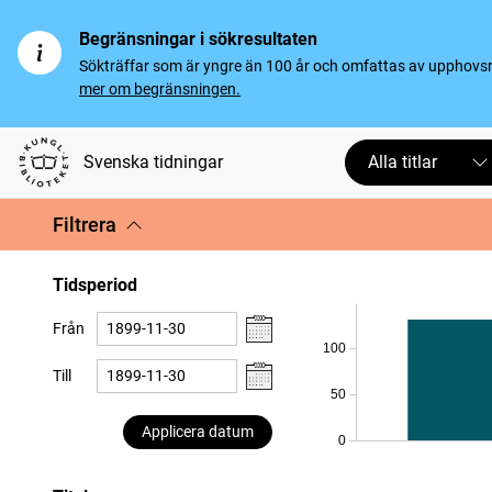
Begränsningar i sökresultaten
Sökträffar som är yngre än 100 år och omfattas av upphovsrät
mer om begränsningen.
Svenska tidningar
Alla titlar
Filtrera
Tidsperiod
Från
100
Till
50
Applicera datum
0