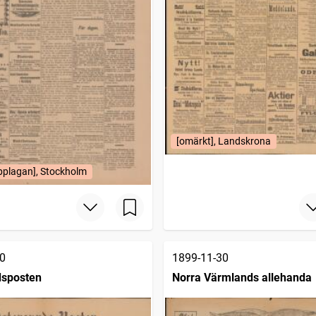
[omärkt], Landskrona
pplagan], Stockholm
0
1899-11-30
dsposten
Norra Värmlands allehanda