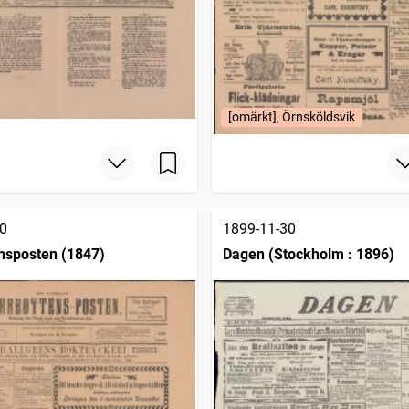
[omärkt], Örnsköldsvik
0
1899-11-30
nsposten (1847)
Dagen (Stockholm : 1896)