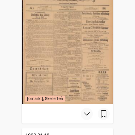
[omärkt], Skellefteå