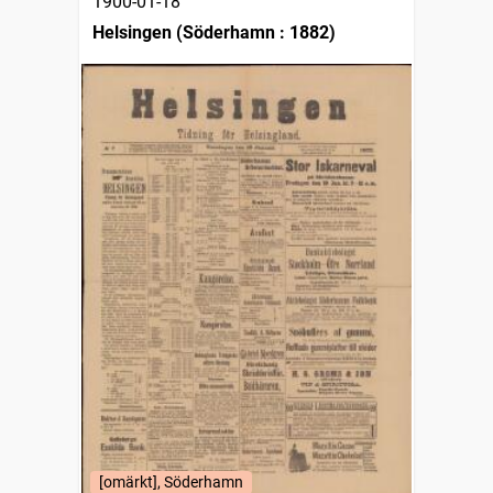
1900-01-18
Helsingen (Söderhamn : 1882)
[omärkt], Söderhamn