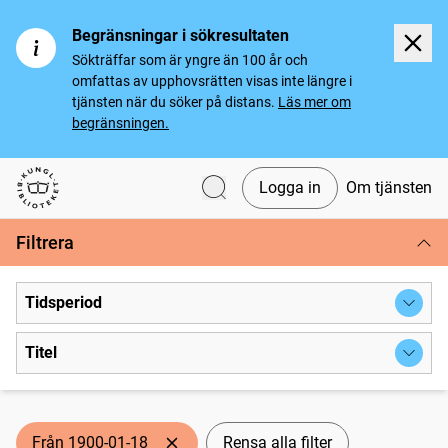
Begränsningar i sökresultaten
Sökträffar som är yngre än 100 år och
omfattas av upphovsrätten visas inte längre i
tjänsten när du söker på distans.
Läs mer om
begränsningen.
Logga in
Om tjänsten
Svenska tidningar
Filtrera
Tidsperiod
Titel
Från 1900-01-18
Rensa alla filter