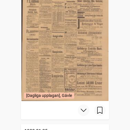
[Dagliga upplagan], Gävle