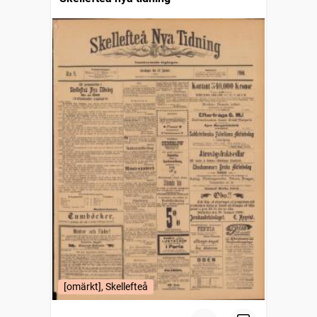
[omärkt], Skellefteå