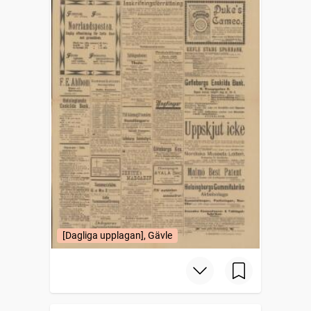
[Dagliga upplagan], Gävle