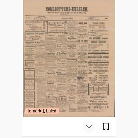
[omärkt], Luleå