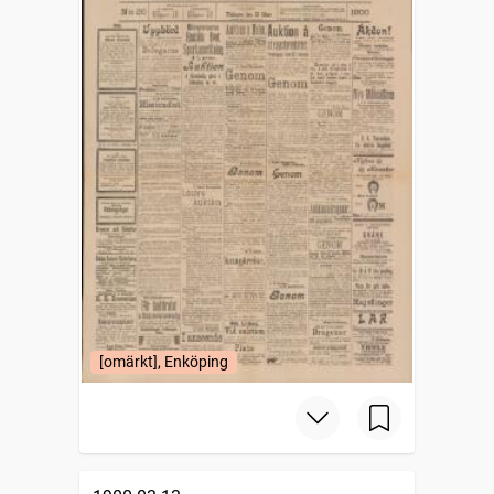
[omärkt], Enköping