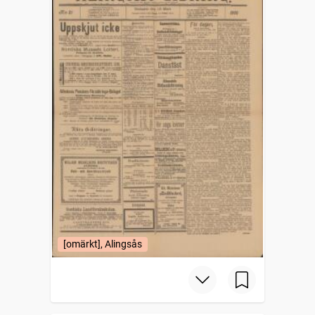
[omärkt], Alingsås