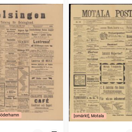
 Söderhamn
[omärkt], Motala