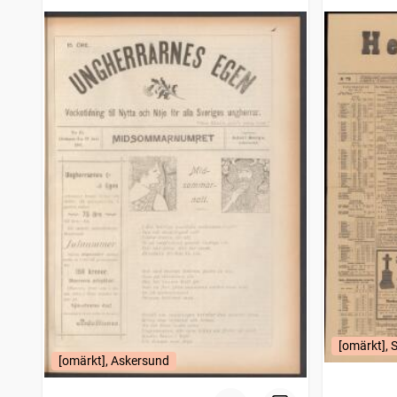
Blekingekuriren (Karlskrona : 1892)
1 173
träffar
Eskilstunakuriren
1 166
träffar
Tidning för Falu län och stad
1 145
träffar
Södermanlands läns tidning
1 127
träffar
[omärkt],
[omärkt], Askersund