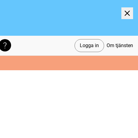
Logga in
Om tjänsten
Söktips