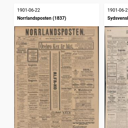
träffar
Örnsköldsviks allehanda
3 744
träffar
1901-06-22
1901-06-2
Socialdemokraten
3 490
träffar
Norrlandsposten (1837)
Sydsvens
Kalmar
3 445
träffar
Sölvesborgstidningen
3 150
träffar
Västerviks veckoblad
2 871
träffar
Elfsborgs läns tidning
2 702
träffar
Dalpilen (1854)
2 651
träffar
Haparandabladet, Haaparannanlehti
2 598
träffar
Skara tidning
2 597
träffar
Stockholms dagblad
2 345
träffar
Göteborgs dagblad (1918)
2 188
träffar
Svenska morgonbladet
1 965
träffar
Helsingborgs dagblad
1 951
träffar
Malmötidningen
1 757
träffar
Kristianstads läns tidning
1 686
träffar
Östergötlands dagblad
1 685
träffar
Östgöta correspondenten
1 685
träffar
Västernorrlands allehanda
1 684
träffar
Post- och inrikes tidningar
1 684
träffar