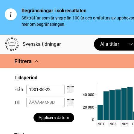
Begränsningar i sökresultaten
Sökträffar som är yngre än 100 år och omfattas av upphovsrät
mer om begränsningen.
Svenska tidningar
Alla titlar
Filtrera
Tidsperiod
Från
40 000
Till
20 000
Applicera datum
0
1901
1903
1905
1