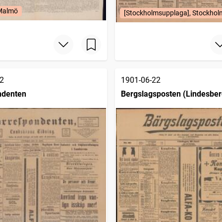
 Malmö
[Stockholmsupplaga], Stockhol
2
1901-06-22
ndenten
Bergslagsposten (Lindesber