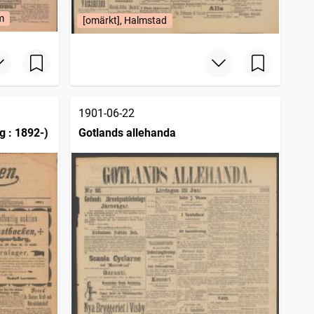
m
[omärkt], Halmstad
1901-06-22
g : 1892-)
Gotlands allehanda