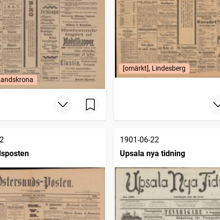
[omärkt], Lindesberg
 Landskrona
2
1901-06-22
dsposten
Upsala nya tidning