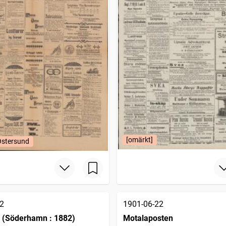
[omärkt]
Östersund
2
1901-06-22
 (Söderhamn : 1882)
Motalaposten