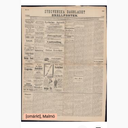
[omärkt], Malmö