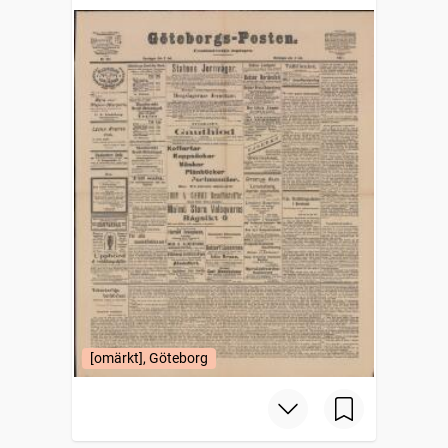
[omärkt], Göteborg