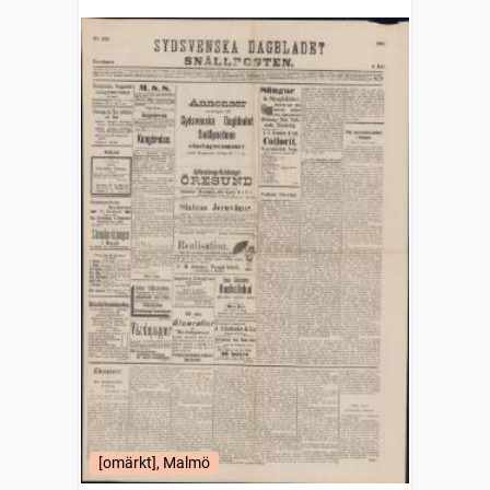
[omärkt], Malmö