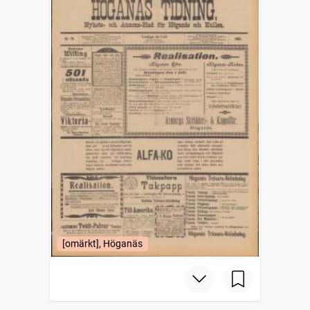
[omärkt], Höganäs