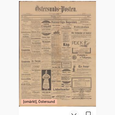
[omärkt], Östersund