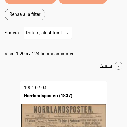
Rensa alla filter
Sortera:
Sökresultat
Visar 1-20 av 124 tidningsnummer
Nästa
1901-07-04
Norrlandsposten (1837)