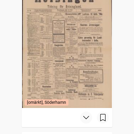
[omärkt], Söderhamn