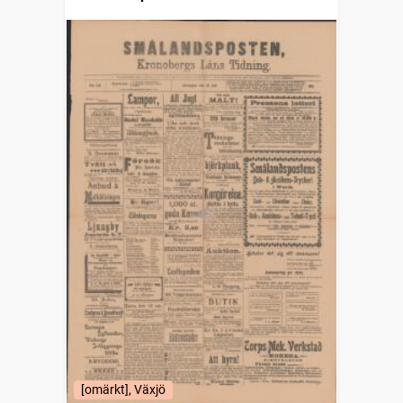
[omärkt], Växjö