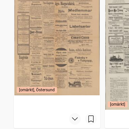
Dagen (Stockholm : 1896)
1
träffar
Svenska landtmannatidningen
1
träffar
Åby-Åstorpstidningen
1
träffar
Dagens nyheter
1
träffar
Gefle dagblad
1
träffar
Arbetet (1887)
1
träffar
Skånska dagbladets hyres och platslista
1
träffar
Göteborgs kommunikationer
1
träffar
Karlshamns allehanda
1
träffar
Sydsvenska dagbladet
1
träffar
Haaparannanlehti
1
träffar
Lunds dagblad
1
träffar
Hudiksvallsposten
1
träffar
Halland
[omärkt], Östersund
1
träffar
Hjulsport, tidning för Sveriges velocipedryttare
1
träffar
Hallandsposten
1
[omärkt]
träffar
Skelleftebladet
1
träffar
Blekingekuriren (Karlskrona : 1892)
1
träffar
Malmötidningen
1
träffar