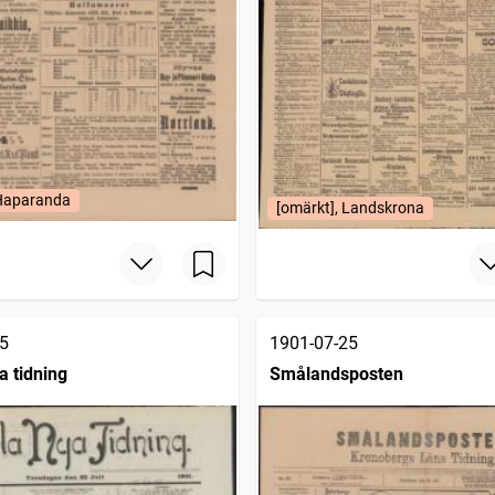
 Haparanda
[omärkt], Landskrona
5
1901-07-25
a tidning
Smålandsposten