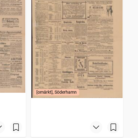
[omärkt], Söderhamn