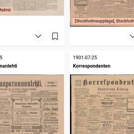
 Malmö
[Stockholmsupplaga], Stockhol
5
1901-07-25
nanlehti
Korrespondenten