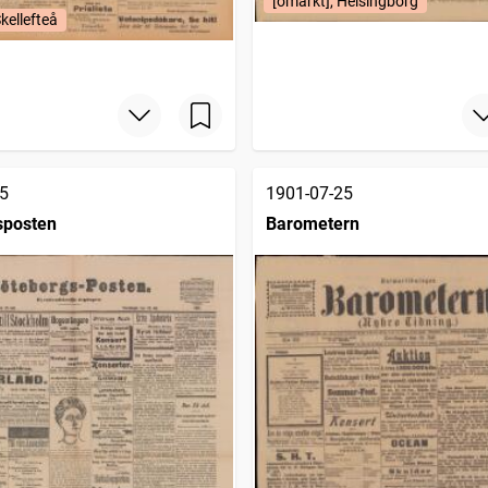
[omärkt], Helsingborg
kellefteå
5
1901-07-25
sposten
Barometern