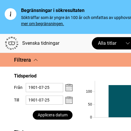
Begränsningar i sökresultaten
Sökträffar som är yngre än 100 år och omfattas av upphovsrät
mer om begränsningen.
Svenska tidningar
Alla titlar
Filtrera
Tidsperiod
Från
100
Till
50
Applicera datum
0