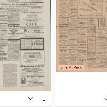
[omärkt], Växjö