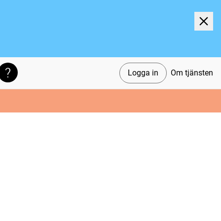
Logga in
Om tjänsten
Söktips