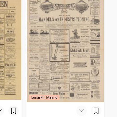
[omärkt], Malmö