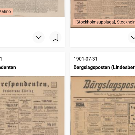
 Malmö
[Stockholmsupplaga], Stockhol
1
1901-07-31
ndenten
Bergslagsposten (Lindesber