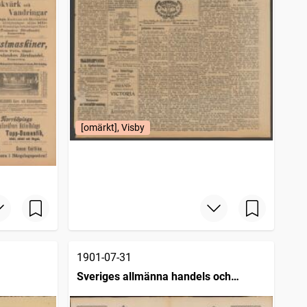
[omärkt], Visby
1901-07-31
Sveriges allmänna handels och
industritidning (Malmö : 1890)