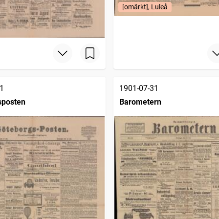
[omärkt], Luleå
1
1901-07-31
sposten
Barometern