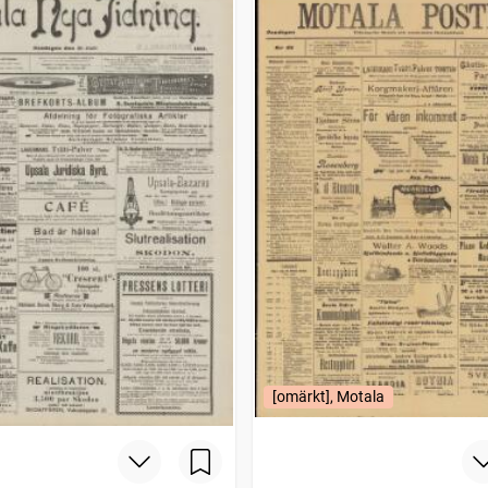
[omärkt], Motala