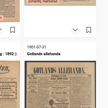
[omärkt], Halmstad
m
1901-07-31
g : 1892-)
Gotlands allehanda