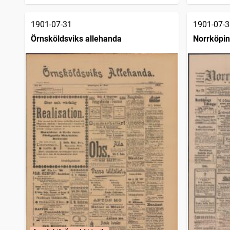
Klaran
1
träffar
Skånska dagbladets hyres och platslista
1
träffar
1901-07-31
1901-07-3
Sollefteåbladet
1
träffar
Sveriges restauranttidning
1
Örnsköldsviks allehanda
Norrköpin
träffar