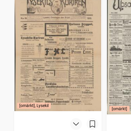
Venersborgsposten
1
träffar
Borlänge tidning
1
träffar
Skärgården (Uddevalla : 1897)
1
träffar
Helsingborgsposten Skåne Halland Halvveckoupplagan
1
träffar
Karlshamn
1
träffar
Jönköpingsposten
1
träffar
Nerikestidningen
1
träffar
Gotlandsposten
1
träffar
Hvad nytt i dag, Sammandragen upplaga af Stockholmstidningen
1
träffar
Skara tidning
1
träffar
Eskilstunakuriren
1
träffar
Dagen (Stockholm : 1896)
1
träffar
Ångaren
1
träffar
Westmanlands allehanda
1
träffar
Dagens nyheter
1
träffar
Södermanlands nyheter
1
[omärkt], Lysekil
träffar
[omärkt]
Gefle dagblad
1
träffar
Karlstadstidningen
1
träffar
Arbetet (1887)
1
träffar