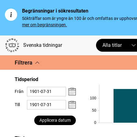
Begränsningar i sökresultaten
Sökträffar som är yngre än 100 år och omfattas av upphovsrät
mer om begränsningen.
Svenska tidningar
Alla titlar
Filtrera
Tidsperiod
Från
100
Till
50
Applicera datum
0