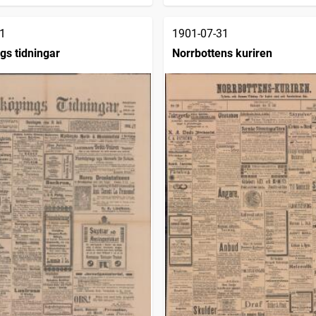
1
1901-07-31
gs tidningar
Norrbottens kuriren