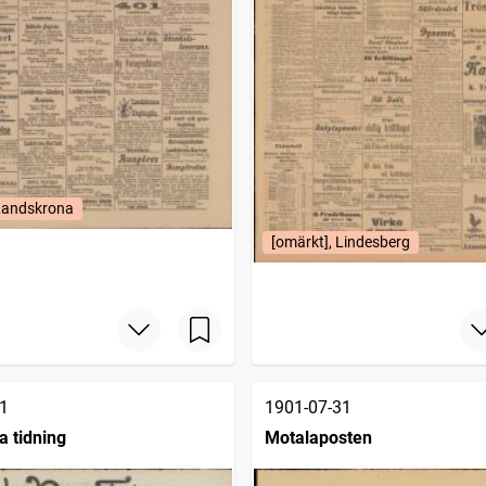
 Landskrona
[omärkt], Lindesberg
1
1901-07-31
a tidning
Motalaposten