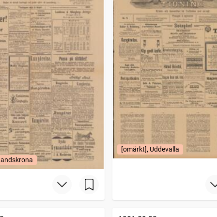
[omärkt], Uddevalla
 Landskrona