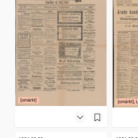
Folkets tidning
1 438
träffar
Borås tidning
1 432
träffar
Arbetaren (Stockholm : 1922)
1 395
träffar
Jönköpingsposten
1 307
träffar
Hvar 8 dag
1 296
träffar
Gotlänningen
1 288
träffar
Reformatorn
1 288
träffar
Gotlands allehanda
1 285
träffar
Signalen (Göteborg : 1900)
1 285
träffar
Blekinge läns tidning
1 284
träffar
Höganäs tidning
1 273
träffar
Göteborgstidningen (1902-1967)
1 265
träffar
Västra dagbladet Skaraborgsposten
1 241
träffar
Västra dagbladet Trollhätteposten
1 241
träffar
[omärkt]
[omärkt],
Västra dagbladet Dalslandsposten
1 241
träffar
Västra dagbladet Vänersborgsposten
1 241
träffar
Karlskrona weckoblad
1 226
träffar
Västra dagbladet Boråsposten
1 216
träffar
Östersundsposten
1 181
träffar