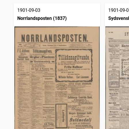
träffar
Örnsköldsviks allehanda
3 714
träffar
1901-09-03
1901-09-0
Socialdemokraten
3 429
träffar
Norrlandsposten (1837)
Sydsvens
Kalmar
3 404
träffar
Sölvesborgstidningen
3 151
träffar
Västerviks veckoblad
2 841
träffar
Elfsborgs läns tidning
2 684
träffar
Dalpilen (1854)
2 631
träffar
Skara tidning
2 577
träffar
Haparandabladet, Haaparannanlehti
2 577
träffar
Stockholms dagblad
2 223
träffar
Göteborgs dagblad (1918)
2 188
träffar
Svenska morgonbladet
1 894
träffar
Helsingborgs dagblad
1 880
träffar
Malmötidningen
1 696
träffar
Kristianstads läns tidning
1 625
träffar
Östergötlands dagblad
1 624
träffar
Östgöta correspondenten
1 624
träffar
Västernorrlands allehanda
1 623
träffar
Post- och inrikes tidningar
1 623
träffar