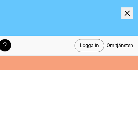
Logga in
Om tjänsten
Söktips