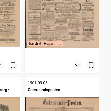
[omärkt], Haparanda
1901-09-03
borg :
Östersundsposten