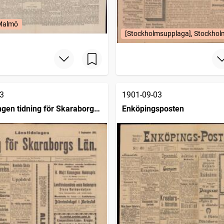
 Malmö
[Stockholmsupplaga], Stockhol
3
1901-09-03
ngen tidning för Skaraborgs
Enköpingsposten