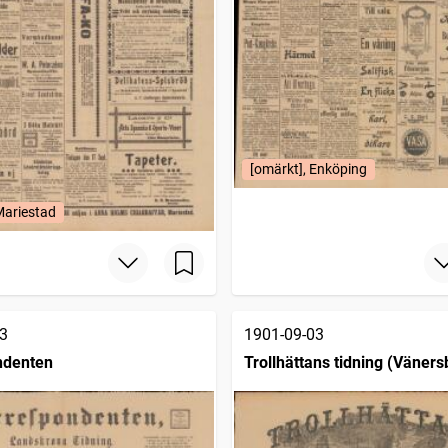
[omärkt], Enköping
Mariestad
3
1901-09-03
ndenten
Trollhättans tidning (Väners
1903)