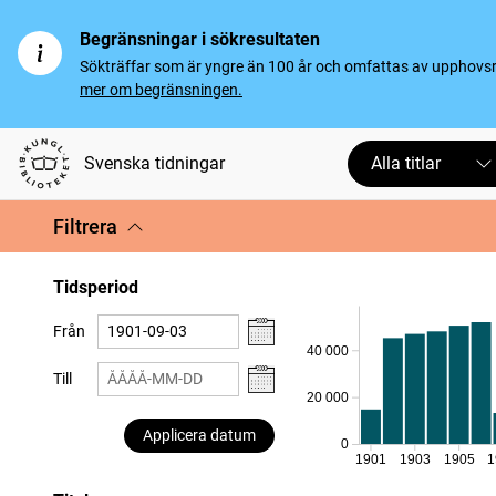
Begränsningar i sökresultaten
Sökträffar som är yngre än 100 år och omfattas av upphovsrät
mer om begränsningen.
Svenska tidningar
Alla titlar
Filtrera
Tidsperiod
Från
40 000
Till
20 000
Applicera datum
0
1901
1903
1905
1