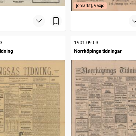
[omärkt], Växjö
3
1901-09-03
idning
Norrköpings tidningar