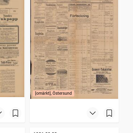
[omärkt], Östersund