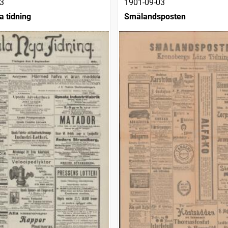
3
1901-09-03
a tidning
Smålandsposten