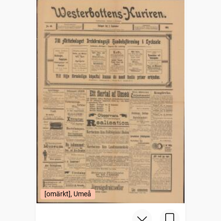
[omärkt], Umeå