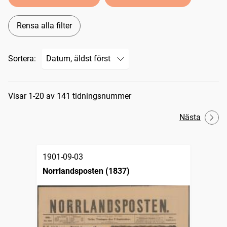
Rensa alla filter
Sortera:
Sökresultat
Visar 1-20 av 141 tidningsnummer
Nästa
1901-09-03
Norrlandsposten (1837)