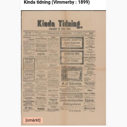
Kinda tidning (Vimmerby : 1899)
[omärkt]