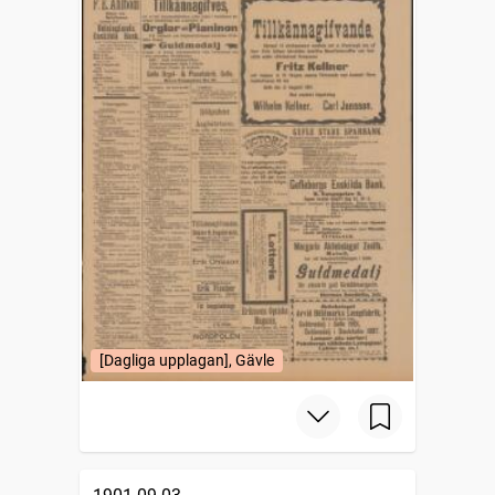
[Dagliga upplagan], Gävle