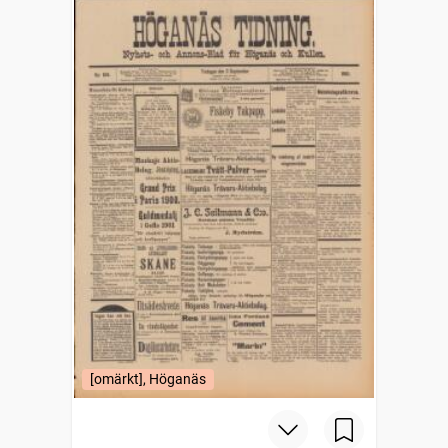
[omärkt], Höganäs