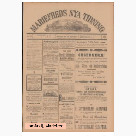
[omärkt], Mariefred