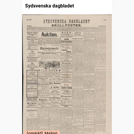
Sydsvenska dagbladet
[omärkt], Malmö