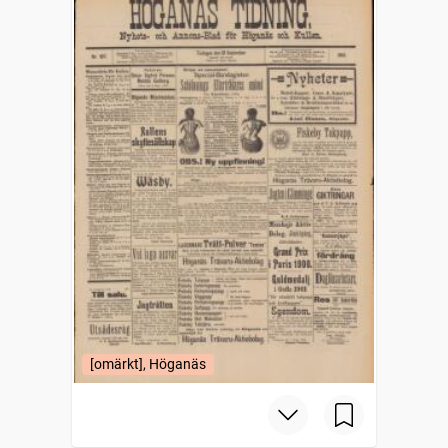
[omärkt], Höganäs