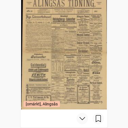
[omärkt], Alingsås