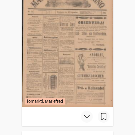
[omärkt], Mariefred