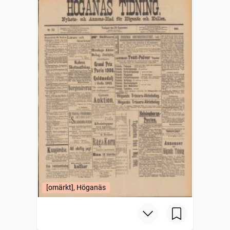
[omärkt], Höganäs