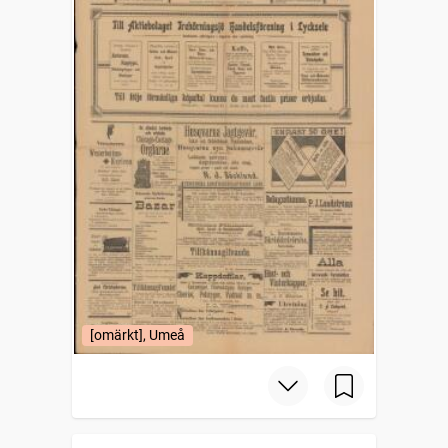
[omärkt], Umeå