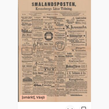
[omärkt], Växjö