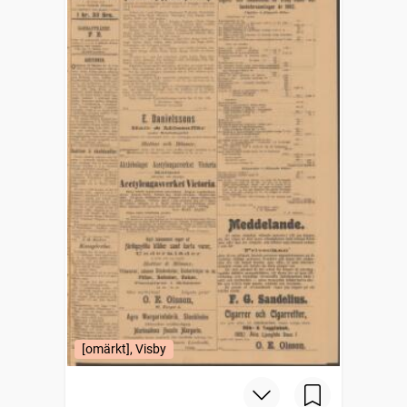
[omärkt], Visby