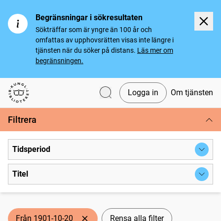
Begränsningar i sökresultaten
Sökträffar som är yngre än 100 år och
omfattas av upphovsrätten visas inte längre i
tjänsten när du söker på distans.
Läs mer om
begränsningen.
Logga in
Om tjänsten
Svenska tidningar
Filtrera
Tidsperiod
Titel
Från 1901-10-20
Rensa alla filter