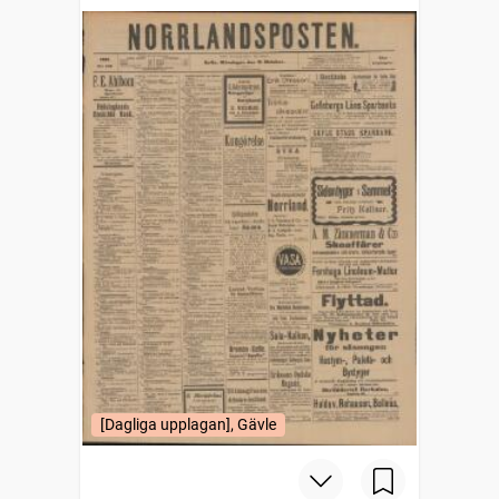
[Dagliga upplagan], Gävle