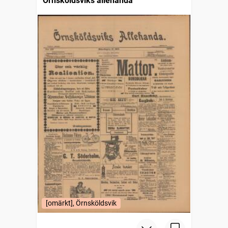
Örnsköldsviks allehanda
[omärkt], Örnsköldsvik