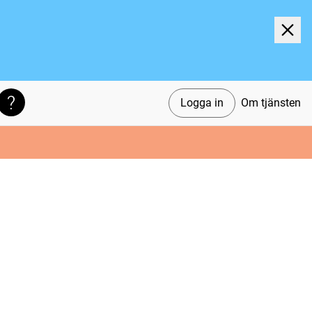
Logga in
Om tjänsten
Söktips