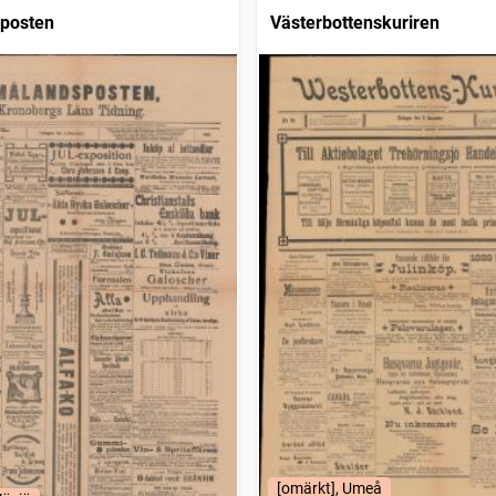
posten
Västerbottenskuriren
[omärkt], Umeå