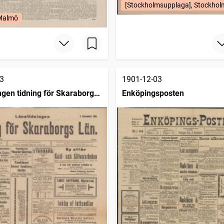
[Stockholmsupplaga], Stockhol
 Malmö
3
1901-12-03
ngen tidning för Skaraborgs
Enköpingsposten