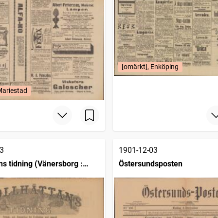
[omärkt], Enköping
Mariestad
3
1901-12-03
ns tidning (Vänersborg :
Östersundsposten