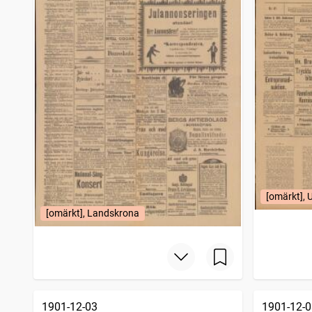
Helsingborgsposten Skåne Halland
1
träffar
Västgöta korrespondenten Skövde tidning
1
träffar
Enköpings tidning (1885)
1
träffar
Borås tidning
1
träffar
Småland
1
träffar
Hvad nytt i dag, Sammandragen upplaga af Stockholmstidningen
1
träffar
Falkenbergs tidning
1
träffar
Arboga tidning (1881)
1
träffar
Dagen (Stockholm : 1896)
1
träffar
Från Birger Jarls stad
1
träffar
Åby-Åstorpstidningen
1
träffar
Gefle dagblad
1
träffar
[omärkt], 
Arbetet (1887)
1
träffar
[omärkt], Landskrona
Justitia
1
träffar
Skånska dagbladets hyres och platslista
1
träffar
Västerbottenskuriren
1
träffar
Karlshamns allehanda
1
träffar
Sydsvenska dagbladet
1
träffar
Norrbottens allehanda
1
träffar
1901-12-03
1901-12-0