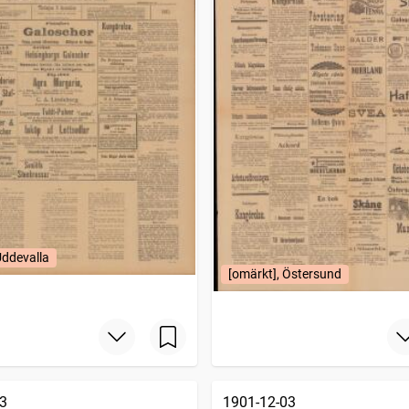
Uddevalla
[omärkt], Östersund
3
1901-12-03