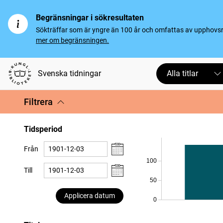
Begränsningar i sökresultaten
Sökträffar som är yngre än 100 år och omfattas av upphovsrät
mer om begränsningen.
Svenska tidningar
Alla titlar
Filtrera
Tidsperiod
Från
100
Till
50
Applicera datum
0