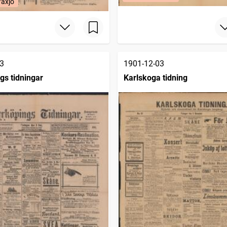
Växjö
3
1901-12-03
gs tidningar
Karlskoga tidning