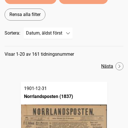
Rensa alla filter
Sortera:
Sökresultat
Visar 1-20 av 161 tidningsnummer
Nästa
1901-12-31
Norrlandsposten (1837)