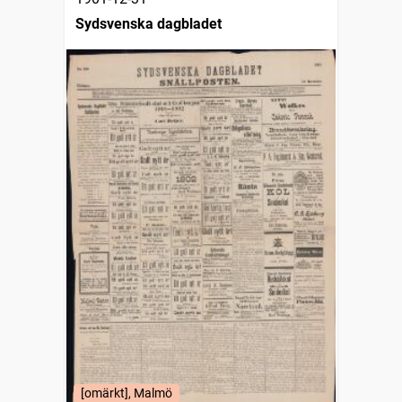
Sydsvenska dagbladet
[omärkt], Malmö