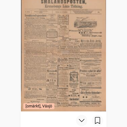
[omärkt], Växjö