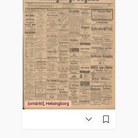
[omärkt], Helsingborg