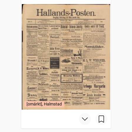
[omärkt], Halmstad