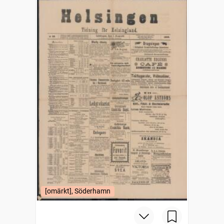
[omärkt], Söderhamn