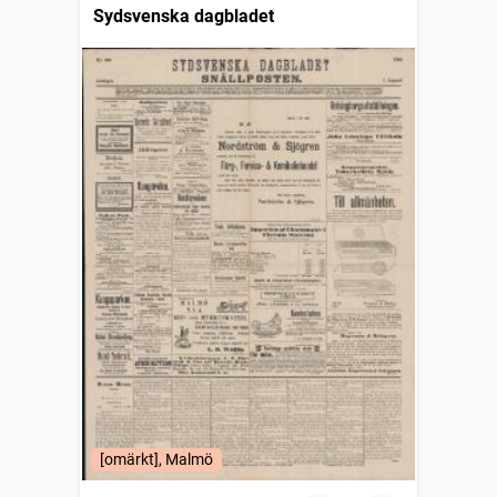
Sydsvenska dagbladet
[omärkt], Malmö