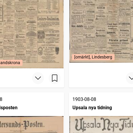
[omärkt], Lindesberg
 Landskrona
8
1903-08-08
dsposten
Upsala nya tidning