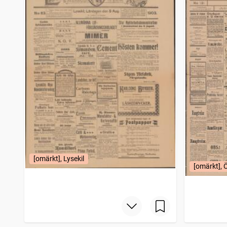
Aftonbladet
1
träffar
Blekinge läns tidning
1
träffar
Trelleborgs allehanda
1
träffar
Handelstidningens veckoblad (1896)
1
träffar
Öresundsposten (Helsingborg : 1847)
1
träffar
Skånes annonsblad
1
träffar
Härnösandsposten
1
träffar
Lysekilskuriren
1
träffar
Post- och inrikes tidningar
1
träffar
Motala tidning (1868)
1
träffar
Nerikes allehanda
1
träffar
Tidning för Falu län och stad
1
träffar
Västerviksposten
1
träffar
Wermlands allehanda
1
[omärkt], Lysekil
träffar
[omärkt], 
Helsingborgsposten Skåne Halland
1
träffar
Malmö hyres- & annonstidning
1
träffar
Nora stads och Bergslags tidning
1
träffar
Göteborgs marknadsberättelse (1886), tidning för köpmän
1
träffar
Arbetarbladet (1902), Organ för Sveriges Socialdemokratiska Arbetarparti Tidning för nedre Norrland, Norra Uppland och Dalarna
1
träffar