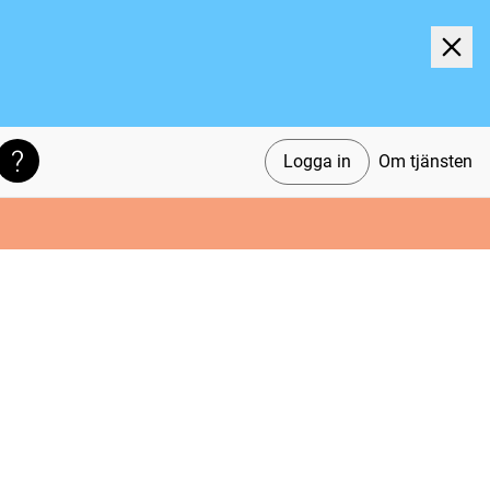
Logga in
Om tjänsten
Söktips