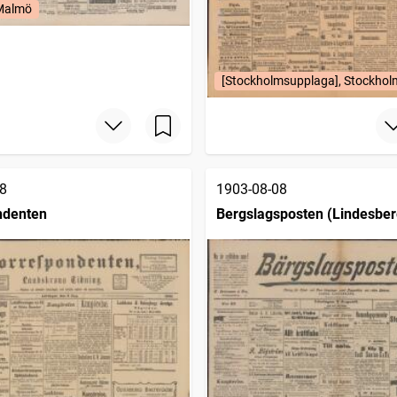
 Malmö
[Stockholmsupplaga], Stockhol
8
1903-08-08
ndenten
Bergslagsposten (Lindesber