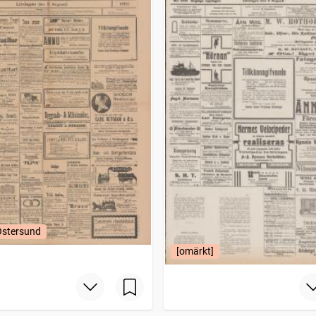
Östersund
[omärkt]