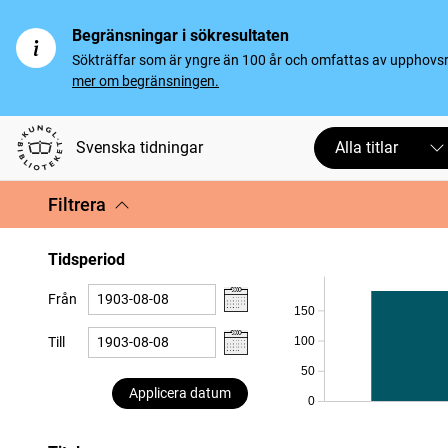
Begränsningar i sökresultaten
Sökträffar som är yngre än 100 år och omfattas av upphovsrät
mer om begränsningen.
Svenska tidningar
Alla titlar
Filtrera
Tidsperiod
Från
150
100
Till
50
Applicera datum
0