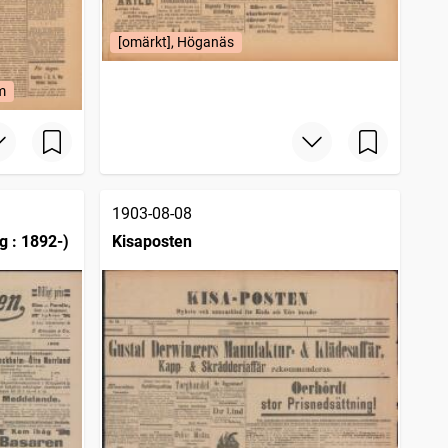
[omärkt], Höganäs
m
1903-08-08
g : 1892-)
Kisaposten