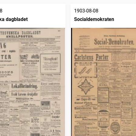
8
1903-08-08
ka dagbladet
Socialdemokraten