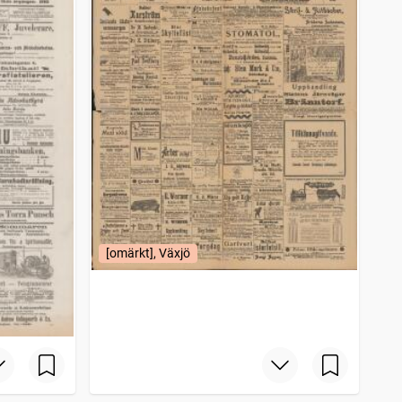
[omärkt], Växjö