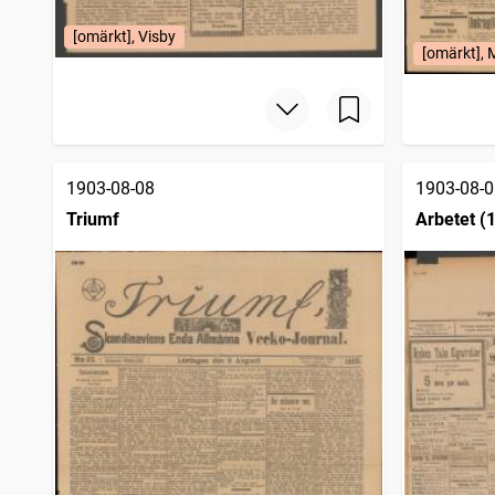
[omärkt], Visby
[omärkt], 
1903-08-08
1903-08-0
Triumf
Arbetet (