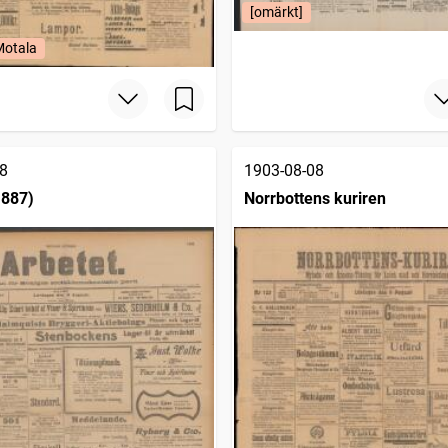
[omärkt]
Motala
8
1903-08-08
1887)
Norrbottens kuriren