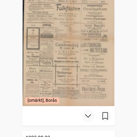
[omärkt], Borås