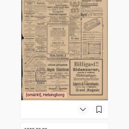
[omärkt], Helsingborg