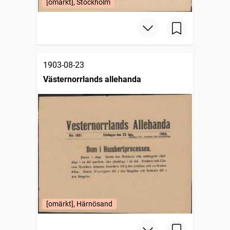
[omärkt], Stockholm
1903-08-23
Västernorrlands allehanda
[omärkt], Härnösand