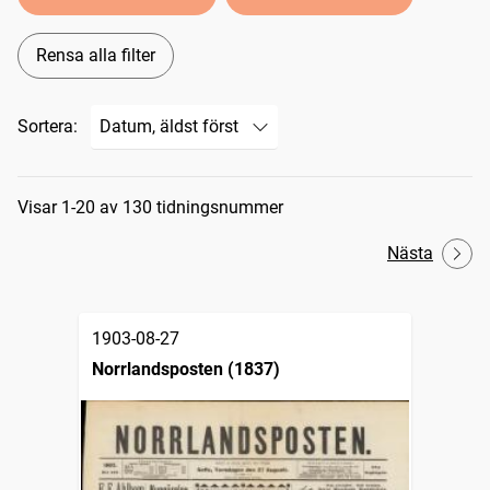
Rensa alla filter
Sortera:
Sökresultat
Visar 1-20 av 130 tidningsnummer
Nästa
1903-08-27
Norrlandsposten (1837)