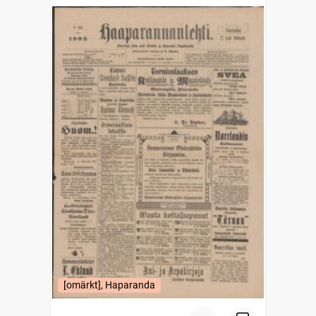
[omärkt], Haparanda