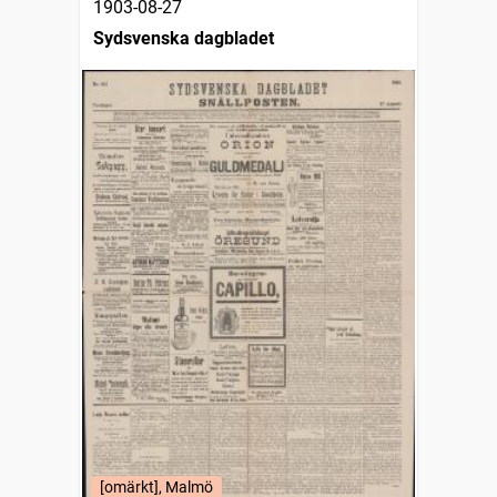
1903-08-27
Sydsvenska dagbladet
[omärkt], Malmö