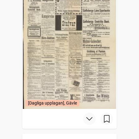
[Dagliga upplagan], Gävle