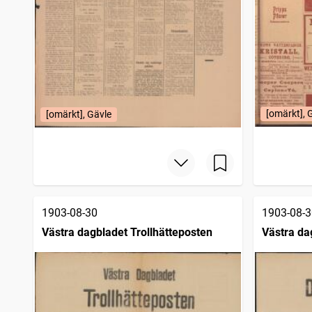
[omärkt], 
[omärkt], Gävle
1903-08-30
1903-08-3
Västra dagbladet Trollhätteposten
Västra da