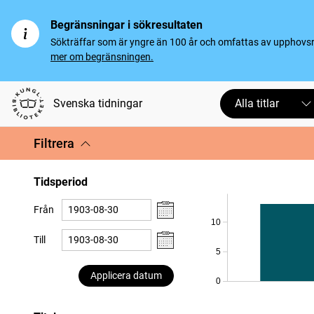
Begränsningar i sökresultaten
Sökträffar som är yngre än 100 år och omfattas av upphovsrät
mer om begränsningen.
Svenska tidningar
Alla titlar
Filtrera
Tidsperiod
Från
10
Till
5
Applicera datum
0