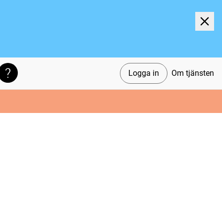
Logga in
Om tjänsten
Söktips