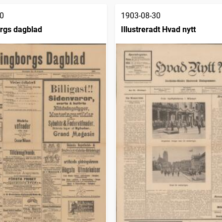
0
1903-08-30
rgs dagblad
Illustreradt Hvad nytt