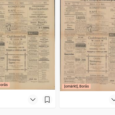
Borås
[omärkt], Borås