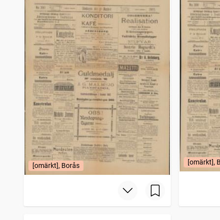
[omärkt], 
[omärkt], Borås