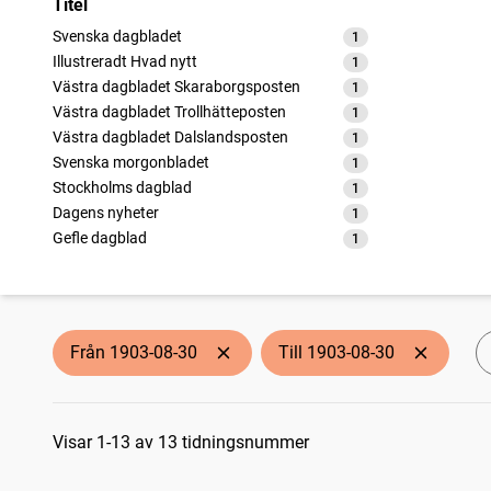
Titel
Svenska dagbladet
1
träffar
Illustreradt Hvad nytt
1
träffar
Västra dagbladet Skaraborgsposten
1
träffar
Västra dagbladet Trollhätteposten
1
träffar
Västra dagbladet Dalslandsposten
1
träffar
Svenska morgonbladet
1
träffar
Stockholms dagblad
1
träffar
Dagens nyheter
1
träffar
Gefle dagblad
1
träffar
Hvar 8 dag
1
träffar
Sydsvenska dagbladet
1
träffar
Helsingborgs dagblad
1
träffar
Västra dagbladet Vänersborgsposten
1
träffar
Från 1903-08-30
Till 1903-08-30
Sökresultat
Visar 1-13 av 13 tidningsnummer