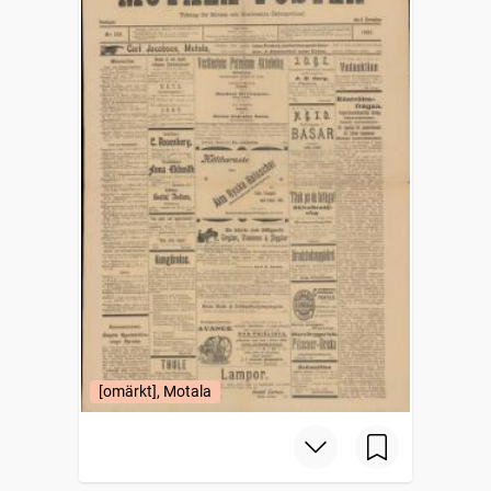
[omärkt], Motala