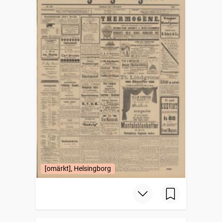
[omärkt], Helsingborg