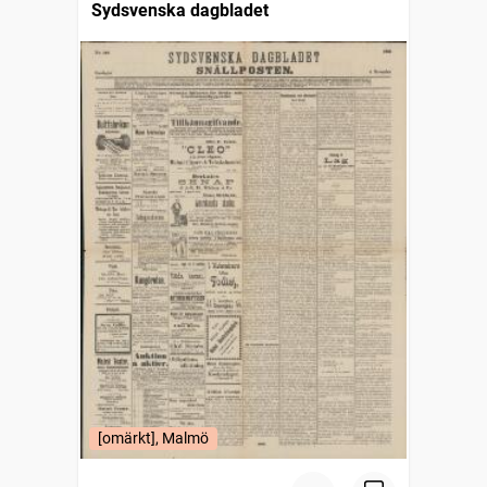
Sydsvenska dagbladet
[omärkt], Malmö