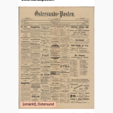
[omärkt], Östersund