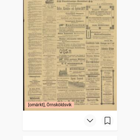
[omärkt], Örnsköldsvik