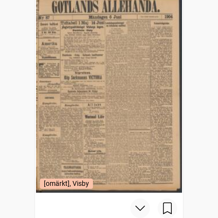
[omärkt], Visby