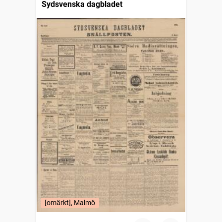
Sydsvenska dagbladet
[omärkt], Malmö