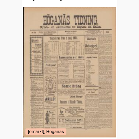
[omärkt], Höganäs