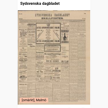
Sydsvenska dagbladet
[omärkt], Malmö