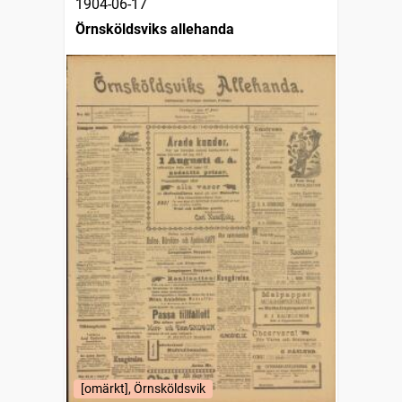
1904-06-17
Örnsköldsviks allehanda
[omärkt], Örnsköldsvik