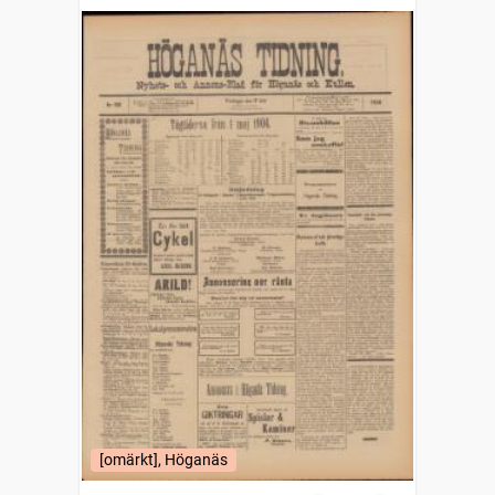
[omärkt], Höganäs