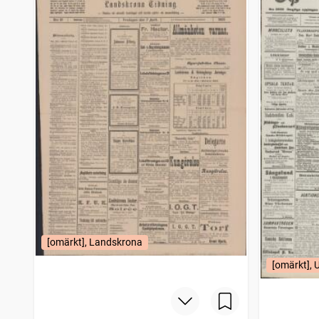
Norrlandsposten (1837)
528
träffar
Västernorrlands allehanda
528
träffar
Västra dagbladet Boråsposten
528
träffar
Öresundsposten (Helsingborg : 1847)
528
träffar
Nerikes allehanda
528
träffar
Borås tidning
528
träffar
Jönköpingsposten
528
träffar
Hvad nytt i dag, Sammandragen upplaga af Stockholmstidningen
528
träffar
Gefle dagblad
528
träffar
Skånska dagbladets hyres och platslista
528
träffar
Lunds dagblad
528
träffar
Halland
528
träffar
Gotlands allehanda
528
träffar
Hallandsposten
528
träffar
Skånska aftonbladet
528
[omärkt], Landskrona
träffar
Skåningen Eslövs tidning
528
träffar
[omärkt], 
Ystadsposten
528
träffar
Västra dagbladet Vänersborgsposten
528
träffar
Vårt land (Stockholm : 1886)
527
träffar