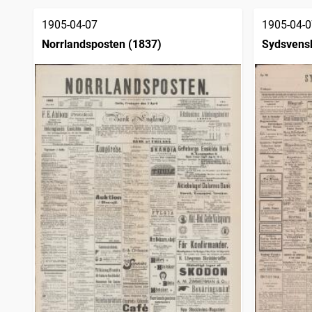
träffar
Varbergsposten (1894)
3 151
träffar
1905-04-07
1905-04-0
Sölvesborgstidningen
3 151
träffar
Norrlandsposten (1837)
Sydsvens
Kalmar
2 681
träffar
Socialdemokraten
2 337
träffar
Elfsborgs läns tidning
2 315
träffar
Västerviks veckoblad
2 289
träffar
Dalpilen (1854)
2 268
träffar
Haparandabladet, Haaparannanlehti
2 209
träffar
Skara tidning
2 205
träffar
Göteborgs dagblad (1918)
2 188
träffar
Provinstidningen Dalsland
1 504
träffar
Västervikstidningen
1 461
träffar
Arbetaren (Stockholm : 1922)
1 395
träffar
Trollhättans tidning (Vänersborg : 1903)
1 336
träffar
Svenska folkviljan, organ för Svenska folkförbundet
1 119
träffar
Hvar 8 dag
1 110
träffar
Reformatorn
1 100
träffar
Signalen (Göteborg : 1900)
1 100
träffar
Nya Wermlandstidningen
871
träffar