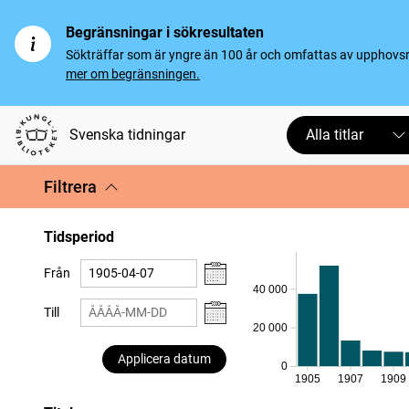
Begränsningar i sökresultaten
Sökträffar som är yngre än 100 år och omfattas av upphovsrät
mer om begränsningen.
Svenska tidningar
Alla titlar
Filtrera
Tidsperiod
Från
40 000
Till
20 000
Applicera datum
0
1905
1907
1909