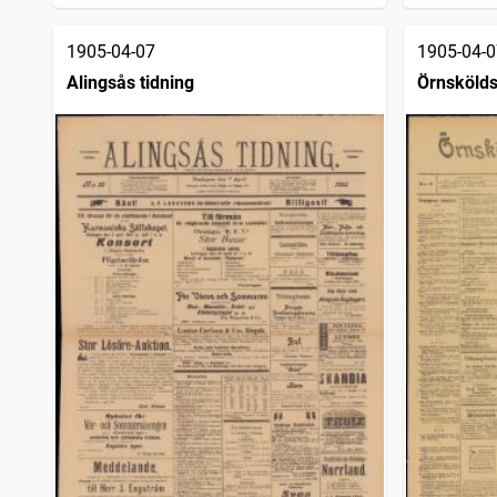
Karlskrona weckoblad
527
träffar
Blekinge läns tidning
527
träffar
1905-04-07
1905-04-0
Nordsvenska dagbladet (Luleå : 1904)
527
träffar
Landskronaposten
527
Alingsås tidning
Örnskölds
träffar