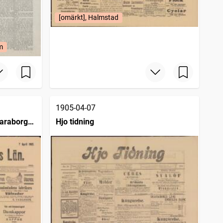
[omärkt], Halmstad
m
1905-04-07
karaborgs
Hjo tidning