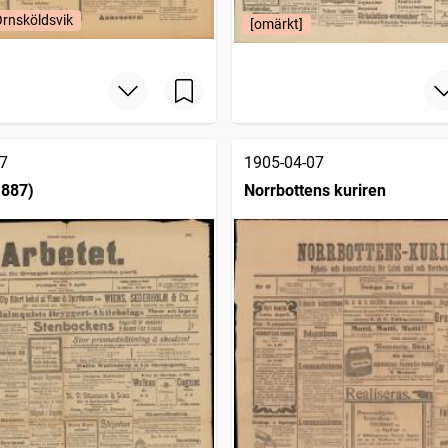
Örnsköldsvik
[omärkt]
7
1905-04-07
1887)
Norrbottens kuriren