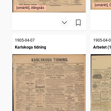
[omärkt], 
[omärkt], Alingsås
1905-04-07
1905-04-0
Karlskoga tidning
Arbetet (