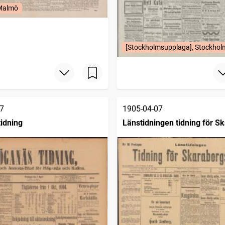
 Malmö
[Stockholmsupplaga], Stockhol
7
1905-04-07
idning
Länstidningen tidning för S
län