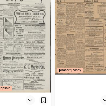
[omärkt], Visby
Uppsala