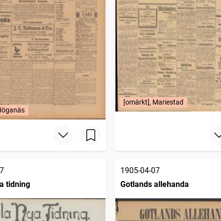
[omärkt], Mariestad
 Höganäs
7
1905-04-07
a tidning
Gotlands allehanda