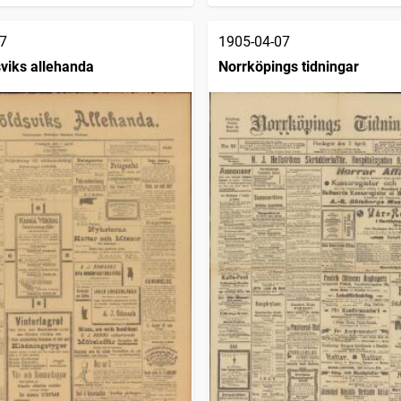
7
1905-04-07
viks allehanda
Norrköpings tidningar