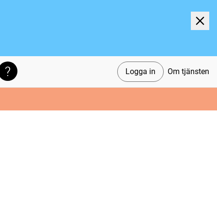
Logga in
Om tjänsten
Söktips