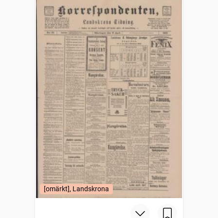
[omärkt], Landskrona