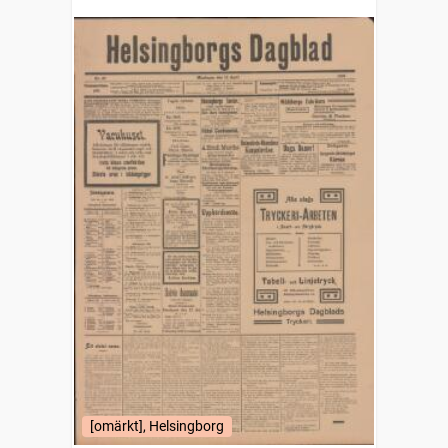
[omärkt], Helsingborg