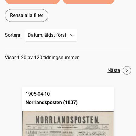
Rensa alla filter
Sortera:
Sökresultat
Visar 1-20 av 120 tidningsnummer
Nästa
1905-04-10
Norrlandsposten (1837)