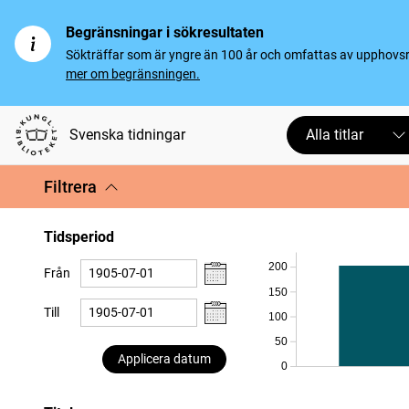
Begränsningar i sökresultaten
Sökträffar som är yngre än 100 år och omfattas av upphovsrät
mer om begränsningen.
Svenska tidningar
Alla titlar
Filtrera
Tidsperiod
200
Från
150
Till
100
50
Applicera datum
0