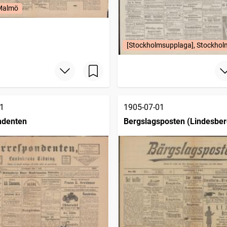
 Malmö
[Stockholmsupplaga], Stockhol
1
1905-07-01
ndenten
Bergslagsposten (Lindesber