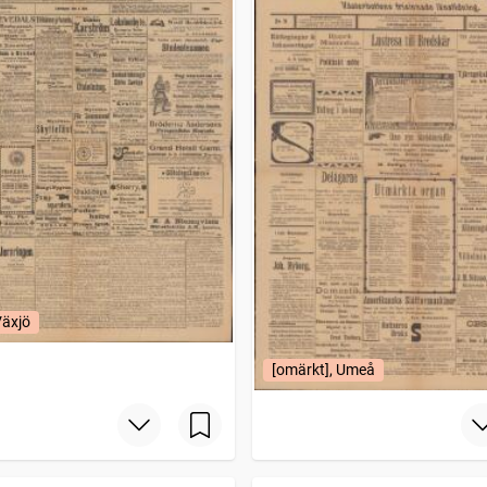
Växjö
[omärkt], Umeå