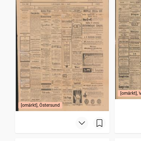
Norra Hallands tidning Vestkusten
1
träffar
Viola, annonsblad för trädgården
1
träffar
Upplysningsregistret
1
träffar
Västernorrlands allehanda
1
träffar
Västra dagbladet Boråsposten
1
träffar
Östgöten (Linköping : 1874)
1
träffar
Södra Dalarnes tidning
1
träffar
Hessleholms tidning (Kristianstad : 1889)
1
träffar
Göteborgs hyreslista
1
träffar
Aftonbladet
1
träffar
Lysekilsposten
1
träffar
Blekinge läns tidning
1
träffar
Trelleborgs allehanda
1
[omärkt], 
träffar
Handelstidningens veckoblad (1896)
1
träffar
[omärkt], Östersund
Öresundsposten (Helsingborg : 1847)
1
träffar
Skånes annonsblad
1
träffar
Härnösandsposten
1
träffar
Lysekilskuriren
1
träffar
Post- och inrikes tidningar
1
träffar