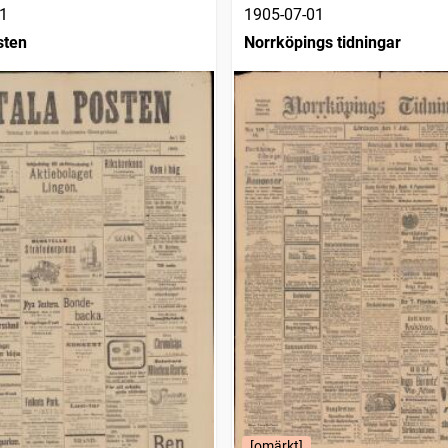
1
1905-07-01
sten
Norrköpings tidningar
[omärkt]