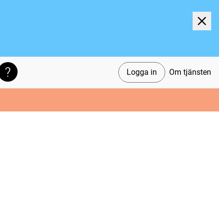
Logga in
Om tjänsten
Söktips