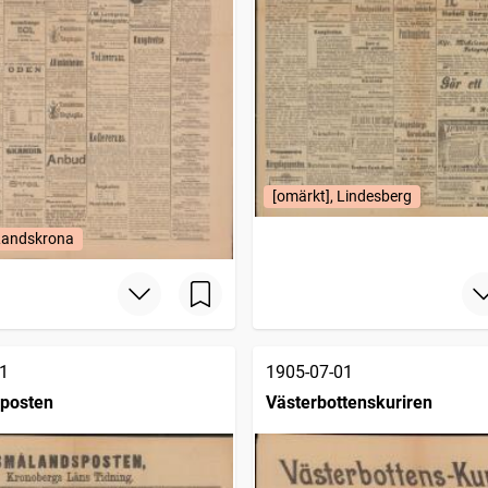
[omärkt], Lindesberg
 Landskrona
1
1905-07-01
posten
Västerbottenskuriren