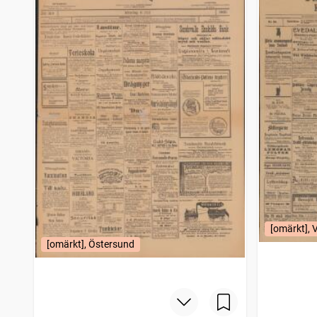
Västra dagbladet Boråsposten
459
träffar
Öresundsposten (Helsingborg : 1847)
459
träffar
Nerikes allehanda
459
träffar
Borås tidning
459
träffar
Jönköpingsposten
459
träffar
Hvad nytt i dag, Sammandragen upplaga af Stockholmstidningen
459
träffar
Gefle dagblad
459
träffar
Skånska dagbladets hyres och platslista
459
träffar
Lunds dagblad
459
träffar
Halland
459
träffar
Stockholmsbladet Nya dagligt allehandas nationalupplaga
459
träffar
Gotlands allehanda
459
träffar
Hallandsposten
459
träffar
Skånska aftonbladet
459
träffar
[omärkt], 
Skåningen Eslövs tidning
459
träffar
[omärkt], Östersund
Ystadsposten
459
träffar
Vårt land (Stockholm : 1886)
458
träffar
Västra dagbladet Skaraborgsposten
458
träffar
Västra dagbladet Trollhätteposten
458
träffar