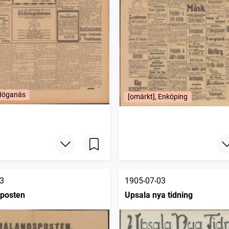
 Höganäs
[omärkt], Enköping
3
1905-07-03
posten
Upsala nya tidning