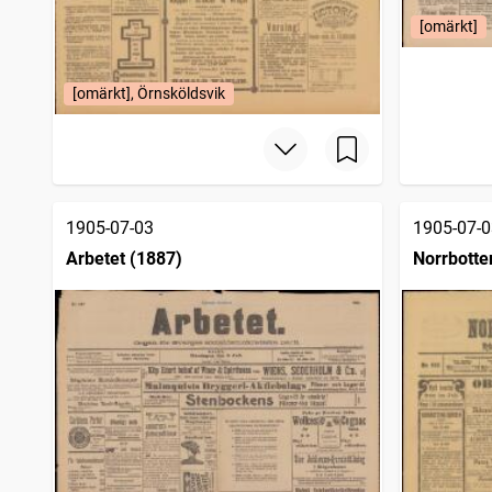
[omärkt]
[omärkt], Örnsköldsvik
1905-07-03
1905-07-0
Arbetet (1887)
Norrbotte