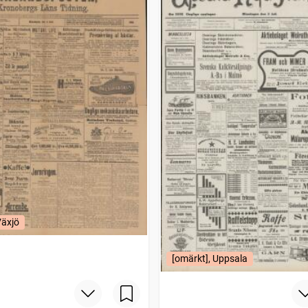
Växjö
[omärkt], Uppsala