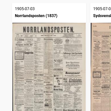
träffar
Varbergsposten (1894)
3 118
träffar
1905-07-03
1905-07-0
Örnsköldsviks allehanda
3 116
träffar
Norrlandsposten (1837)
Sydsvens
Kalmar
2 635
träffar
Elfsborgs läns tidning
2 290
träffar
Socialdemokraten
2 268
träffar
Västerviks veckoblad
2 254
träffar
Dalpilen (1854)
2 244
träffar
Göteborgs dagblad (1918)
2 188
träffar
Haparandabladet, Haaparannanlehti
2 184
träffar
Skara tidning
2 180
träffar
Provinstidningen Dalsland
1 504
träffar
Västervikstidningen
1 461
träffar
Arbetaren (Stockholm : 1922)
1 395
träffar
Trollhättans tidning (Vänersborg : 1903)
1 311
träffar
Svenska folkviljan, organ för Svenska folkförbundet
1 119
träffar
Hvar 8 dag
1 096
träffar
Reformatorn
1 088
träffar
Signalen (Göteborg : 1900)
1 087
träffar
Nya Wermlandstidningen
836
träffar