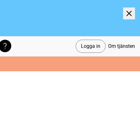
Logga in
Om tjänsten
Söktips