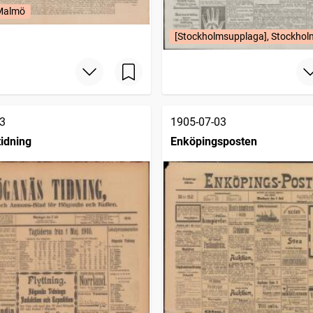
 Malmö
[Stockholmsupplaga], Stockhol
3
1905-07-03
idning
Enköpingsposten