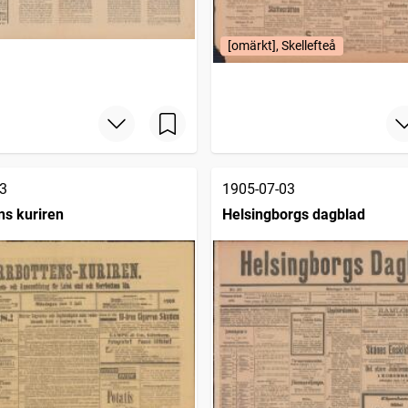
[omärkt], Skellefteå
3
1905-07-03
ns kuriren
Helsingborgs dagblad