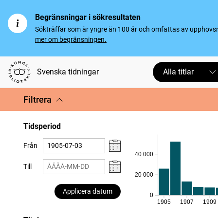
Begränsningar i sökresultaten
Sökträffar som är yngre än 100 år och omfattas av upphovsrät
mer om begränsningen.
Svenska tidningar
Alla titlar
Filtrera
Tidsperiod
Från
40 000
Till
20 000
Applicera datum
0
1905
1907
1909