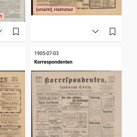
[omärkt], Halmstad
m
1905-07-03
Korrespondenten