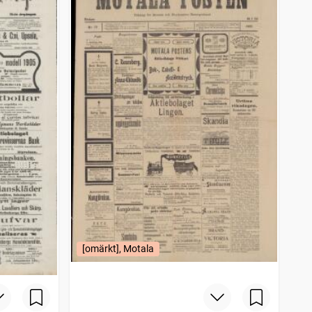
[omärkt], Motala